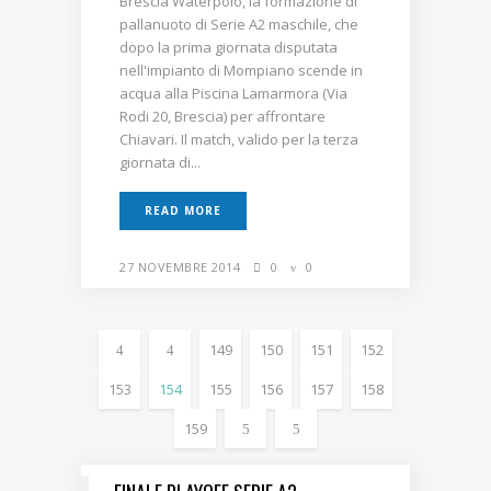
Brescia Waterpolo, la formazione di
pallanuoto di Serie A2 maschile, che
dopo la prima giornata disputata
nell'impianto di Mompiano scende in
acqua alla Piscina Lamarmora (Via
Rodi 20, Brescia) per affrontare
Chiavari. Il match, valido per la terza
giornata di...
READ MORE
27 NOVEMBRE 2014
0
0
149
150
151
152
153
154
155
156
157
158
159