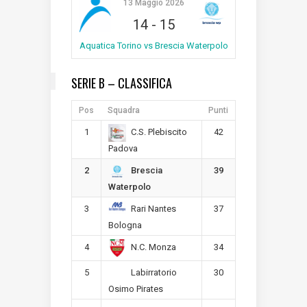
13 Maggio 2026
14
-
15
Aquatica Torino vs Brescia Waterpolo
SERIE B – CLASSIFICA
Pos
Squadra
Punti
1
42
C.S. Plebiscito
Padova
2
39
Brescia
Waterpolo
3
37
Rari Nantes
Bologna
4
34
N.C. Monza
5
30
Labirratorio
Osimo Pirates