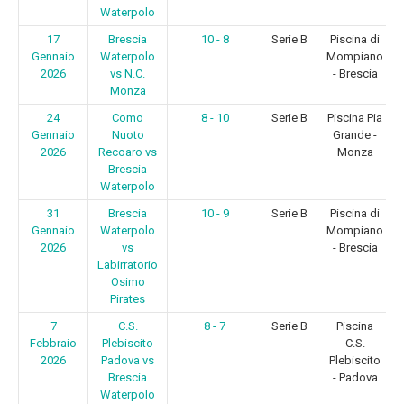
Waterpolo
17
Brescia
10 - 8
Serie B
Piscina di
Gennaio
Waterpolo
Mompiano
2026
vs N.C.
- Brescia
Monza
24
Como
8 - 10
Serie B
Piscina Pia
Gennaio
Nuoto
Grande -
2026
Recoaro vs
Monza
Brescia
Waterpolo
31
Brescia
10 - 9
Serie B
Piscina di
Gennaio
Waterpolo
Mompiano
2026
vs
- Brescia
Labirratorio
Osimo
Pirates
7
C.S.
8 - 7
Serie B
Piscina
Febbraio
Plebiscito
C.S.
2026
Padova vs
Plebiscito
Brescia
- Padova
Waterpolo