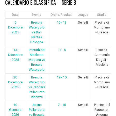
CALENDARIO E CLASSIFICA – SERIE B
Data
Evento
Orario/Risultati
League
Stadio
6
Brescia
16 - 13
Serie B
Piscina di
Dicembre
Waterpolo
Mompiano
2025
vs Rari
- Brescia
Nantes
Bologna
13
Pentathlon
11 - 5
Serie B
Piscina
Dicembre
Moderno
Comunale
2025
Modena vs
Dogali -
Brescia
Modena
Waterpolo
20
Brescia
19 - 10
Serie B
Piscina di
Dicembre
Waterpolo
Mompiano
2025
vs Rangers
- Brescia
Pallanuoto
Vicenza
10
Jesina
7 - 15
Serie B
Piscina del
Gennaio
Pallanuoto
Passetto -
2026
vs Brescia
Ancona