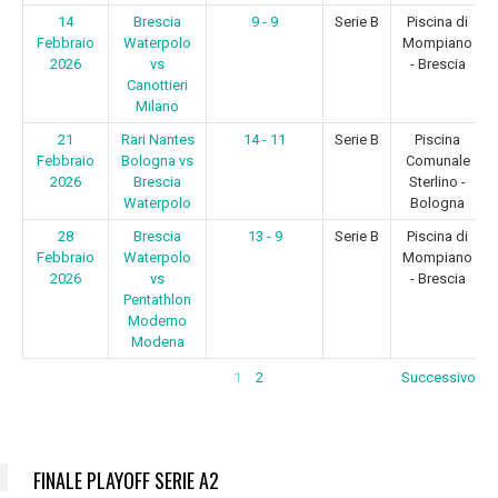
14
Brescia
9 - 9
Serie B
Piscina di
Febbraio
Waterpolo
Mompiano
2026
vs
- Brescia
Canottieri
Milano
21
Rari Nantes
14 - 11
Serie B
Piscina
Febbraio
Bologna vs
Comunale
2026
Brescia
Sterlino -
Waterpolo
Bologna
28
Brescia
13 - 9
Serie B
Piscina di
Febbraio
Waterpolo
Mompiano
2026
vs
- Brescia
Pentathlon
Moderno
Modena
1
2
Successivo
FINALE PLAYOFF SERIE A2