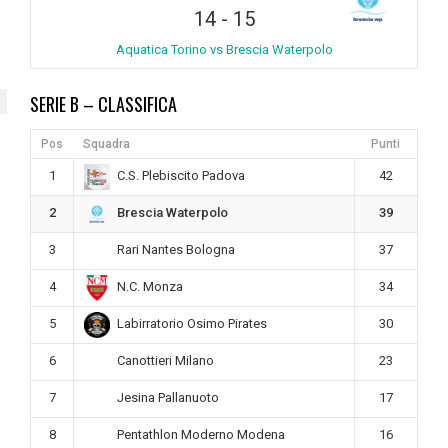
14
-
15
Aquatica Torino vs Brescia Waterpolo
SERIE B – CLASSIFICA
Pos
Squadra
Punti
1
42
C.S. Plebiscito Padova
2
39
Brescia Waterpolo
3
37
Rari Nantes Bologna
4
34
N.C. Monza
5
30
Labirratorio Osimo Pirates
6
23
Canottieri Milano
7
17
Jesina Pallanuoto
8
16
Pentathlon Moderno Modena