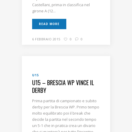
Castellani, prima in classifica nel
girone A (12...
READ MORE
6 FEBBRAIO 2015
0
0
U15
U15 – BRESCIA WP VINCE IL
DERBY
Prima partita di campionato e subito
derby per la Brescia WP. Primo tempo
molto equilibrato poi il break che
decide la partita nel secondo tempo
un 5-1 che in pratica crea un divario
che si manterrà per tutto l’incontro.