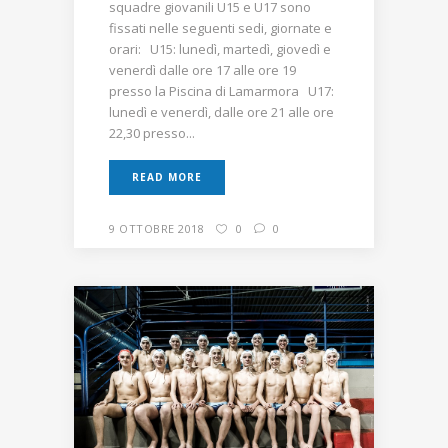
squadre giovanili U15 e U17 sono
fissati nelle seguenti sedi, giornate e
orari: U15: lunedì, martedì, giovedì e
venerdì dalle ore 17 alle ore 19
presso la Piscina di Lamarmora U17:
lunedì e venerdì, dalle ore 21 alle ore
22,30 presso...
READ MORE
9 OTTOBRE 2018
0
0