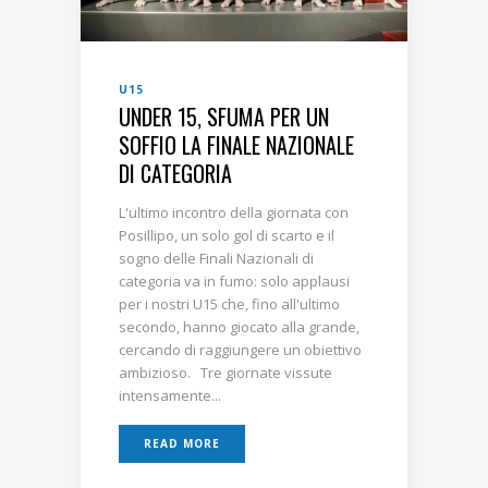
U15
UNDER 15, SFUMA PER UN
SOFFIO LA FINALE NAZIONALE
DI CATEGORIA
L'ultimo incontro della giornata con
Posillipo, un solo gol di scarto e il
sogno delle Finali Nazionali di
categoria va in fumo: solo applausi
per i nostri U15 che, fino all'ultimo
secondo, hanno giocato alla grande,
cercando di raggiungere un obiettivo
ambizioso. Tre giornate vissute
intensamente...
READ MORE