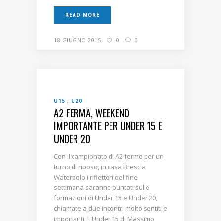
READ MORE
18 GIUGNO 2015
0
0
U15
U20
A2 FERMA, WEEKEND
IMPORTANTE PER UNDER 15 E
UNDER 20
Con il campionato di A2 fermo per un
turno di riposo, in casa Brescia
Waterpolo i riflettori del fine
settimana saranno puntati sulle
formazioni di Under 15 e Under 20,
chiamate a due incontri molto sentiti e
importanti. L'Under 15 di Massimo