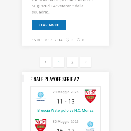
Sugli scudi i 4 “veterani” della
squadra:...
READ MORE
15 DICEMBRE 2014
0
0
1
2
FINALE PLAYOFF SERIE A2
23 Maggio 2026
11
-
13
Brescia Waterpolo vs N.C. Monza
30 Maggio 2026
16
-
12