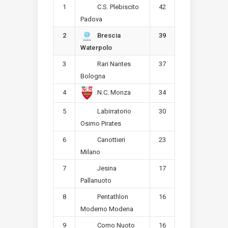
1
42
C.S. Plebiscito
Padova
2
39
Brescia
Waterpolo
3
37
Rari Nantes
Bologna
4
34
N.C. Monza
5
30
Labirratorio
Osimo Pirates
6
23
Canottieri
Milano
7
17
Jesina
Pallanuoto
8
16
Pentathlon
Moderno Modena
9
16
Como Nuoto