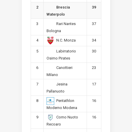
2
39
Brescia
Waterpolo
3
37
Rari Nantes
Bologna
4
34
N.C. Monza
5
30
Labirratorio
Osimo Pirates
6
23
Canottieri
Milano
7
17
Jesina
Pallanuoto
8
16
Pentathlon
Moderno Modena
9
16
Como Nuoto
Recoaro