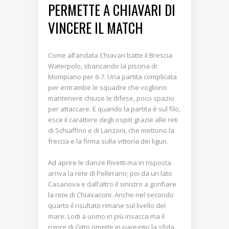
PERMETTE A CHIAVARI DI
VINCERE IL MATCH
Come all’andata Chiavari batte il Brescia
Waterpolo, sbancando la piscina di
Mompiano per 6-7. Una partita complicata
per entrambe le squadre che vogliono
mantenere chiuse le difese, poco spazio
per attaccare. E quando la partita è sul filo,
esce il carattere degli ospiti grazie alle reti
di Schiaffino e di Lanzoni, che mettono la
freccia e la firma sulla vittoria dei liguri.
Ad aprire le danze Rivetti ma in risposta
arriva la rete di Pellerano; poi da un lato
Casanova e dall’altro il sinistro a gonfiare
la rete di Chiavaccini. Anche nel secondo
quarto il risultato rimane sul livello del
mare: Lodi a uomo in più insacca ma il
rigore di Gitto rimette in pareggio la sfida.