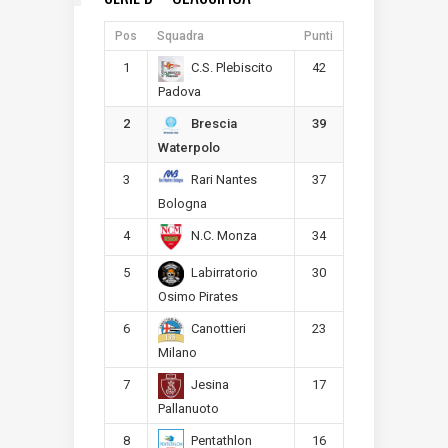
Pos
Squadra
Punti
1
42
C.S. Plebiscito
Padova
2
39
Brescia
Waterpolo
3
37
Rari Nantes
Bologna
4
34
N.C. Monza
5
30
Labirratorio
Osimo Pirates
6
23
Canottieri
Milano
7
17
Jesina
Pallanuoto
8
16
Pentathlon