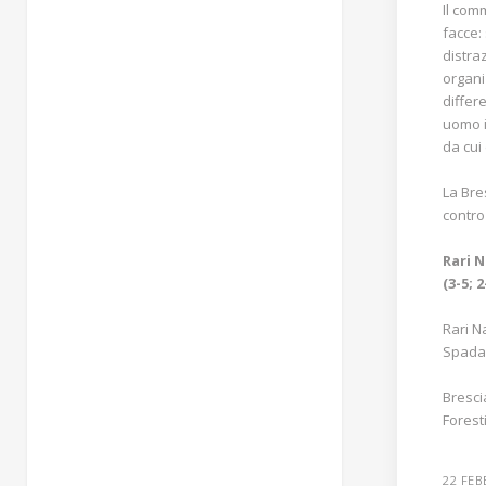
Il com
facce: 
distra
organi
differ
uomo i
da cui
La Bre
contr
Rari 
(3-5; 2
Rari N
Spadaf
Bresci
Foresti
22 FEB