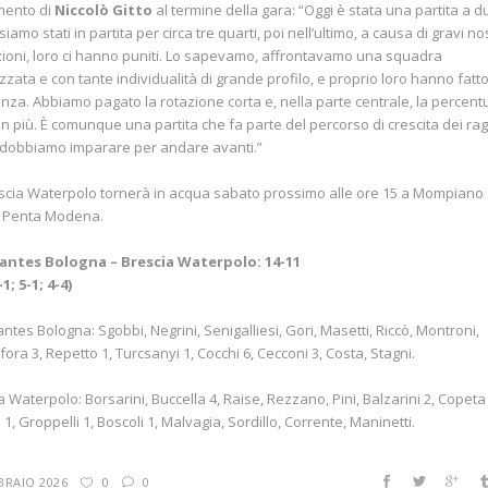
mento di
Niccolò Gitto
al termine della gara: “Oggi è stata una partita a d
siamo stati in partita per circa tre quarti, poi nell’ultimo, a causa di gravi no
zioni, loro ci hanno puniti. Lo sapevamo, affrontavamo una squadra
zzata e con tante individualità di grande profilo, e proprio loro hanno fatto
enza. Abbiamo pagato la rotazione corta e, nella parte centrale, la percent
n più. È comunque una partita che fa parte del percorso di crescita dei rag
 dobbiamo imparare per andare avanti.”
scia Waterpolo tornerà in acqua sabato prossimo alle ore 15 a Mompiano
o Penta Modena.
Nantes Bologna – Brescia Waterpolo: 14-11
-1; 5-1; 4-4)
antes Bologna: Sgobbi, Negrini, Senigalliesi, Gori, Masetti, Riccò, Montroni,
ora 3, Repetto 1, Turcsanyi 1, Cocchi 6, Cecconi 3, Costa, Stagni.
a Waterpolo: Borsarini, Buccella 4, Raise, Rezzano, Pini, Balzarini 2, Copeta 
 1, Groppelli 1, Boscoli 1, Malvagia, Sordillo, Corrente, Maninetti.
BRAIO 2026
0
0