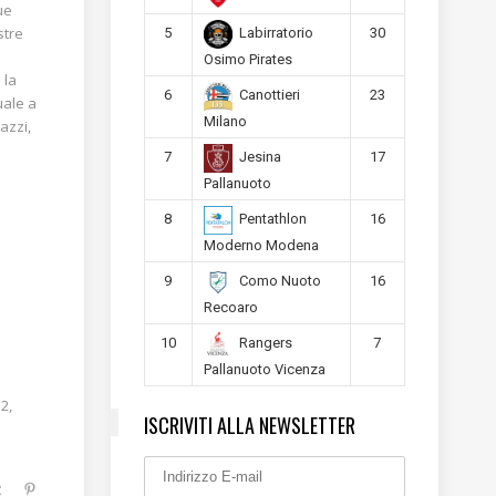
ue
stre
5
30
Labirratorio
Osimo Pirates
 la
6
23
Canottieri
uale a
Milano
azzi,
7
17
Jesina
Pallanuoto
8
16
Pentathlon
Moderno Modena
9
16
Como Nuoto
Recoaro
10
7
Rangers
Pallanuoto Vicenza
2,
ISCRIVITI ALLA NEWSLETTER