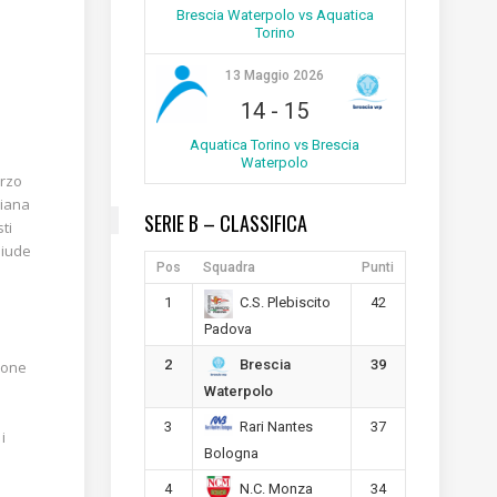
Brescia Waterpolo vs Aquatica
Torino
13 Maggio 2026
14
-
15
Aquatica Torino vs Brescia
Waterpolo
erzo
ciana
SERIE B – CLASSIFICA
ti
hiude
Pos
Squadra
Punti
1
42
C.S. Plebiscito
Padova
2
39
Brescia
zione
Waterpolo
3
37
Rari Nantes
i
Bologna
4
34
N.C. Monza