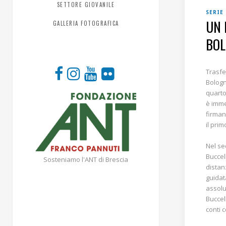
SETTORE GIOVANILE
SERIE
UN 
GALLERIA FOTOGRAFICA
BOL
Trasfe
Bologn
quarto
è imme
firman
il prim
Nel se
Buccel
Sosteniamo l'ANT di Brescia
distan
guidat
assolu
Buccel
conti c