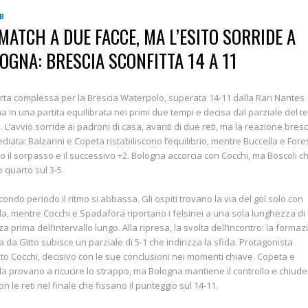
 B
MATCH A DUE FACCE, MA L’ESITO SORRIDE A
OGNA: BRESCIA SCONFITTA 14 A 11
rta complessa per la Brescia Waterpolo, superata 14-11 dalla Rari Nantes
a in una partita equilibrata nei primi due tempi e decisa dal parziale del t
. L’avvio sorride ai padroni di casa, avanti di due reti, ma la reazione bres
diata: Balzarini e Copeta ristabiliscono l’equilibrio, mentre Buccella e Fores
o il sorpasso e il successivo +2. Bologna accorcia con Cocchi, ma Boscoli c
o quarto sul 3-5.
condo periodo il ritmo si abbassa. Gli ospiti trovano la via del gol solo con
la, mentre Cocchi e Spadafora riportano i felsinei a una sola lunghezza di
za prima dell’intervallo lungo. Alla ripresa, la svolta dell’incontro: la forma
a da Gitto subisce un parziale di 5-1 che indirizza la sfida. Protagonista
to Cocchi, decisivo con le sue conclusioni nei momenti chiave. Copeta e
la provano a ricucire lo strappo, ma Bologna mantiene il controllo e chiude 
on le reti nel finale che fissano il punteggio sul 14-11.