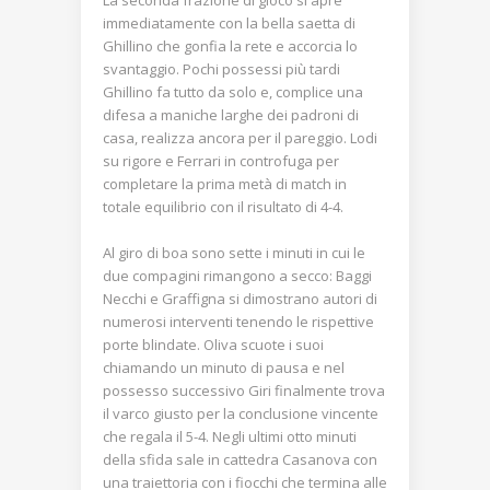
immediatamente con la bella saetta di
Ghillino che gonfia la rete e accorcia lo
svantaggio. Pochi possessi più tardi
Ghillino fa tutto da solo e, complice una
difesa a maniche larghe dei padroni di
casa, realizza ancora per il pareggio. Lodi
su rigore e Ferrari in controfuga per
completare la prima metà di match in
totale equilibrio con il risultato di 4-4.
Al giro di boa sono sette i minuti in cui le
due compagini rimangono a secco: Baggi
Necchi e Graffigna si dimostrano autori di
numerosi interventi tenendo le rispettive
porte blindate. Oliva scuote i suoi
chiamando un minuto di pausa e nel
possesso successivo Giri finalmente trova
il varco giusto per la conclusione vincente
che regala il 5-4. Negli ultimi otto minuti
della sfida sale in cattedra Casanova con
una traiettoria con i fiocchi che termina alle