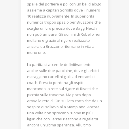
spalle del portiere e poi con un bel dialogo
assieme a capitan Sordillo dove il numero
10 realizza nuovamente. In superiorità
numerica troppo spazio per Bruzzone che
scaglia un tiro preciso dove Baggi Necchi
non può arrivare. Gli uomini di Robello non
mollano e grazie al rigore realizzato
ancora da Bruzzone ritornano in vita a
meno uno.
La partita si accende definitivamente
anche sulle due panchine, dove gli arbitri
estraggono cartellini gialli ad entrambi i
coach. Brescia perdona gli ospiti
mancando la rete sul rigore di Rivetti che
picchia sulla traversa. Ma poco dopo
arriva la rete di Giri sul lato corto che da un
sospiro di sollievo alla Mompiano. Ancora
una volta non sprecano l’uomo in più i
liguri che con Ferrari riescono a regalarsi
ancora un’ultima speranza. All’ultimo