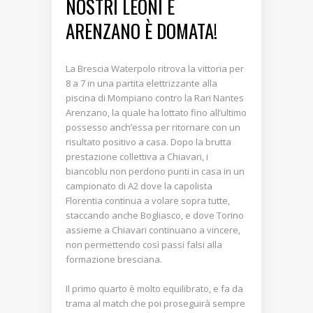
NOSTRI LEONI E
ARENZANO È DOMATA!
La Brescia Waterpolo ritrova la vittoria per
8 a 7 in una partita elettrizzante alla
piscina di Mompiano contro la Rari Nantes
Arenzano, la quale ha lottato fino all’ultimo
possesso anch’essa per ritornare con un
risultato positivo a casa. Dopo la brutta
prestazione collettiva a Chiavari, i
biancoblu non perdono punti in casa in un
campionato di A2 dove la capolista
Florentia continua a volare sopra tutte,
staccando anche Bogliasco, e dove Torino
assieme a Chiavari continuano a vincere,
non permettendo così passi falsi alla
formazione bresciana.
Il primo quarto è molto equilibrato, e fa da
trama al match che poi proseguirà sempre