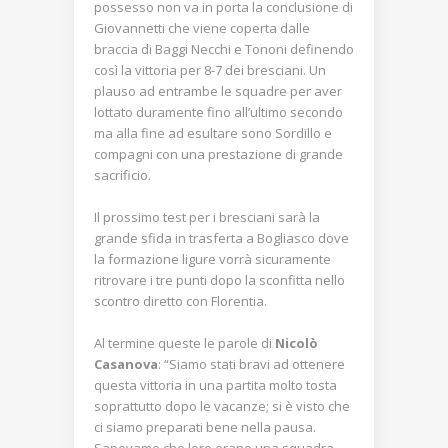
possesso non va in porta la conclusione di
Giovannetti che viene coperta dalle
braccia di Baggi Necchi e Tononi definendo
così la vittoria per 8-7 dei bresciani. Un
plauso ad entrambe le squadre per aver
lottato duramente fino all’ultimo secondo
ma alla fine ad esultare sono Sordillo e
compagni con una prestazione di grande
sacrificio.
Il prossimo test per i bresciani sarà la
grande sfida in trasferta a Bogliasco dove
la formazione ligure vorrà sicuramente
ritrovare i tre punti dopo la sconfitta nello
scontro diretto con Florentia.
Al termine queste le parole di
Nicolò
Casanova
: “Siamo stati bravi ad ottenere
questa vittoria in una partita molto tosta
soprattutto dopo le vacanze; si è visto che
ci siamo preparati bene nella pausa.
Sapevamo che loro erano una squadra