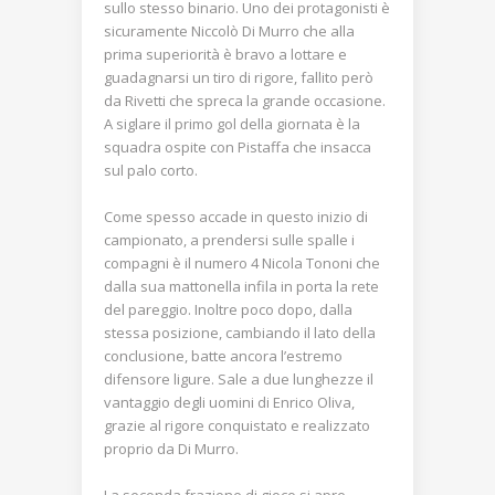
sullo stesso binario. Uno dei protagonisti è
sicuramente Niccolò Di Murro che alla
prima superiorità è bravo a lottare e
guadagnarsi un tiro di rigore, fallito però
da Rivetti che spreca la grande occasione.
A siglare il primo gol della giornata è la
squadra ospite con Pistaffa che insacca
sul palo corto.
Come spesso accade in questo inizio di
campionato, a prendersi sulle spalle i
compagni è il numero 4 Nicola Tononi che
dalla sua mattonella infila in porta la rete
del pareggio. Inoltre poco dopo, dalla
stessa posizione, cambiando il lato della
conclusione, batte ancora l’estremo
difensore ligure. Sale a due lunghezze il
vantaggio degli uomini di Enrico Oliva,
grazie al rigore conquistato e realizzato
proprio da Di Murro.
La seconda frazione di gioco si apre