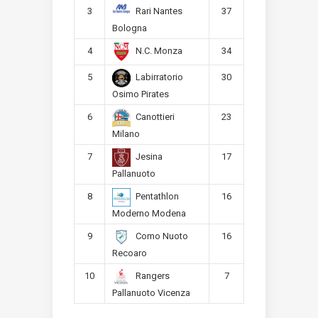
3
37
Rari Nantes
Bologna
4
34
N.C. Monza
5
30
Labirratorio
Osimo Pirates
6
23
Canottieri
Milano
7
17
Jesina
Pallanuoto
8
16
Pentathlon
Moderno Modena
9
16
Como Nuoto
Recoaro
10
7
Rangers
Pallanuoto Vicenza