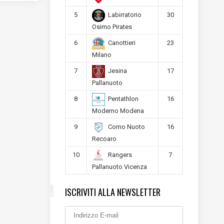
5
30
Labirratorio
Osimo Pirates
6
23
Canottieri
Milano
7
17
Jesina
Pallanuoto
8
16
Pentathlon
Moderno Modena
9
16
Como Nuoto
Recoaro
10
7
Rangers
Pallanuoto Vicenza
ISCRIVITI ALLA NEWSLETTER