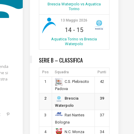
Brescia Waterpolo vs Aquatica
Torino
13 Maggio 2026
14
-
15
Aquatica Torino vs Brescia
Waterpolo
SERIE B – CLASSIFICA
ienda
Pos
Squadra
Punti
he si
ostra
1
42
C.S. Plebiscito
Padova
2
39
Brescia
Waterpolo
3
37
Rari Nantes
Bologna
4
34
N.C. Monza