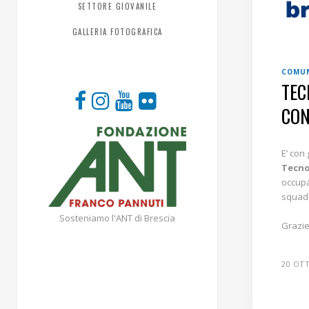
SETTORE GIOVANILE
GALLERIA FOTOGRAFICA
COMUN
TEC
CON
E’ con
Tecn
occupa
squadr
Sosteniamo l'ANT di Brescia
Grazi
20 OT