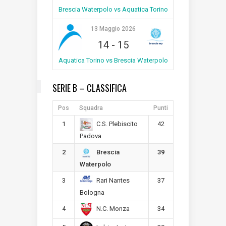
Brescia Waterpolo vs Aquatica Torino
13 Maggio 2026
14
-
15
Aquatica Torino vs Brescia Waterpolo
SERIE B – CLASSIFICA
Pos
Squadra
Punti
1
42
C.S. Plebiscito
Padova
2
39
Brescia
Waterpolo
3
37
Rari Nantes
Bologna
4
34
N.C. Monza