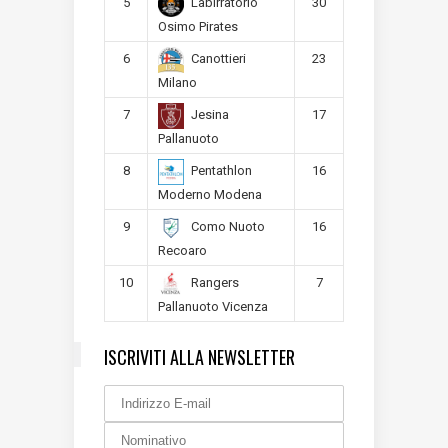
5
30
Labirratorio
Osimo Pirates
6
23
Canottieri
Milano
7
17
Jesina
Pallanuoto
8
16
Pentathlon
Moderno Modena
9
16
Como Nuoto
Recoaro
10
7
Rangers
Pallanuoto Vicenza
ISCRIVITI ALLA NEWSLETTER