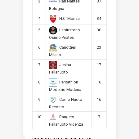
3
37
Rari Nantes
Bologna
4
34
N.C. Monza
5
30
Labirratorio
Osimo Pirates
6
23
Canottieri
Milano
7
17
Jesina
Pallanuoto
8
16
Pentathlon
Moderno Modena
9
16
Como Nuoto
Recoaro
10
7
Rangers
Pallanuoto Vicenza