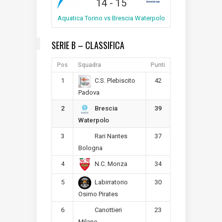
14
-
15
Aquatica Torino vs Brescia Waterpolo
SERIE B – CLASSIFICA
Pos
Squadra
Punti
1
42
C.S. Plebiscito
Padova
2
39
Brescia
Waterpolo
3
37
Rari Nantes
Bologna
4
34
N.C. Monza
5
30
Labirratorio
Osimo Pirates
6
23
Canottieri
Milano