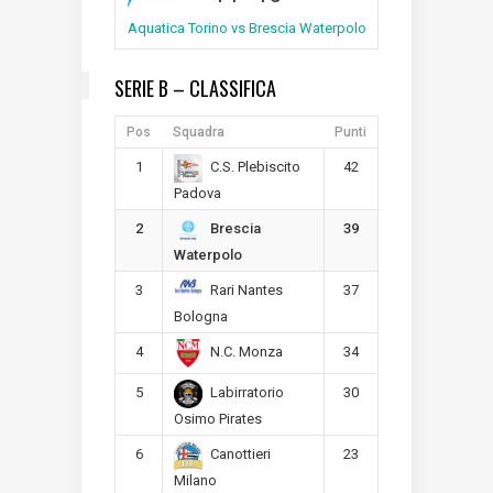
Aquatica Torino vs Brescia Waterpolo
SERIE B – CLASSIFICA
Pos
Squadra
Punti
1
42
C.S. Plebiscito
Padova
2
39
Brescia
Waterpolo
3
37
Rari Nantes
Bologna
4
34
N.C. Monza
5
30
Labirratorio
Osimo Pirates
6
23
Canottieri
Milano