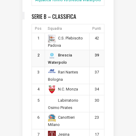
SERIE B – CLASSIFICA
Pos
Squadra
Punti
1
42
C.S. Plebiscito
Padova
2
39
Brescia
Waterpolo
3
37
Rari Nantes
Bologna
4
34
N.C. Monza
5
30
Labirratorio
Osimo Pirates
6
23
Canottieri
Milano
7
17
Jesina