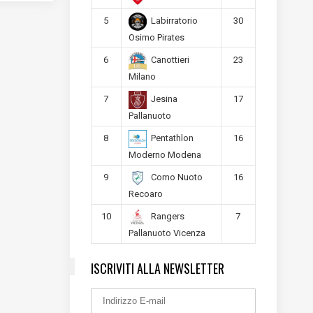
5
30
Labirratorio
Osimo Pirates
6
23
Canottieri
Milano
7
17
Jesina
Pallanuoto
8
16
Pentathlon
Moderno Modena
9
16
Como Nuoto
Recoaro
10
7
Rangers
Pallanuoto Vicenza
ISCRIVITI ALLA NEWSLETTER