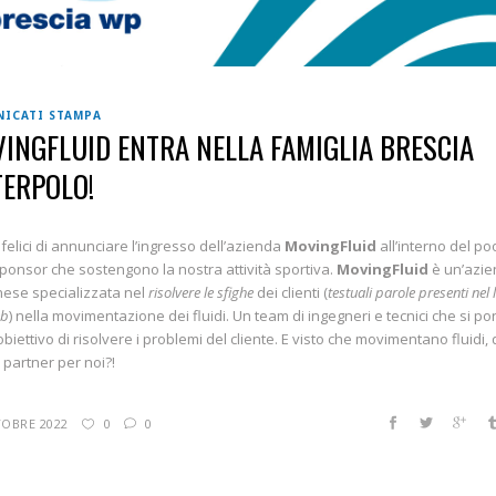
ICATI STAMPA
INGFLUID ENTRA NELLA FAMIGLIA BRESCIA
ERPOLO!
felici di annunciare l’ingresso dell’azienda
MovingFluid
all’interno del po
sponsor che sostengono la nostra attività sportiva.
MovingFluid
è un’azi
ese specializzata nel
risolvere le sfighe
dei clienti (
testuali parole presenti nel 
eb
) nella movimentazione dei fluidi. Un team di ingegneri e tecnici che si p
biettivo di risolvere i problemi del cliente. E visto che movimentano fluidi,
r partner per noi?!
TOBRE 2022
0
0