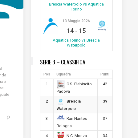
Brescia Waterpolo vs Aquatica
Torino
13 Maggio 2026
14
-
15
Aquatica Torino vs Brescia
Waterpolo
SERIE B – CLASSIFICA
ol
Pos
Squadra
Punti
enda
loro
1
42
C.S. Plebiscito
one
Padova
 quale
2
39
Brescia
Waterpolo
3
37
Rari Nantes
Bologna
4
34
N.C. Monza