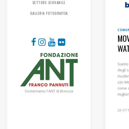
SETTORE GIOVANILE
GALLERIA FOTOGRAFICA
COMUN
MOV
WAT
Siamo 
degli 
moden
sito W
come o
Sosteniamo l'ANT di Brescia
miglio
28 OT