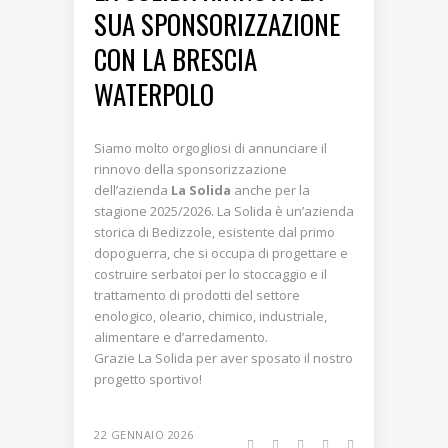
SUA SPONSORIZZAZIONE
CON LA BRESCIA
WATERPOLO
Siamo molto orgogliosi di annunciare il
rinnovo della sponsorizzazione
dell’azienda
La Solida
anche per la
stagione 2025/2026. La Solida è un’azienda
storica di Bedizzole, esistente dal primo
dopoguerra, che si occupa di progettare e
costruire serbatoi per lo stoccaggio e il
trattamento di prodotti del settore
enologico, oleario, chimico, industriale,
alimentare e d’arredamento.
Grazie La Solida per aver sposato il nostro
progetto sportivo!
22 GENNAIO 2026