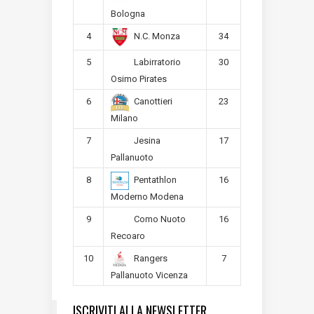
Bologna
4
34
N.C. Monza
5
30
Labirratorio
Osimo Pirates
6
23
Canottieri
Milano
7
17
Jesina
Pallanuoto
8
16
Pentathlon
Moderno Modena
9
16
Como Nuoto
Recoaro
10
7
Rangers
Pallanuoto Vicenza
ISCRIVITI ALLA NEWSLETTER