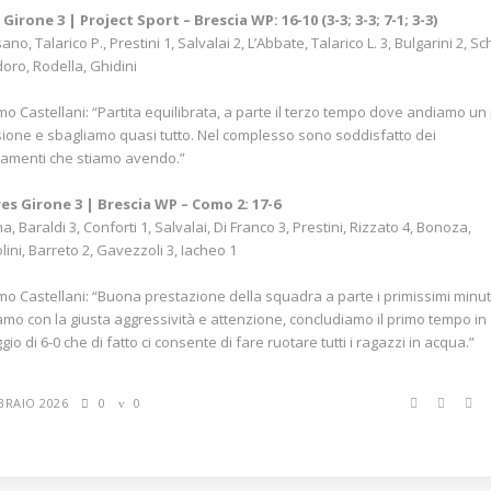
i Girone 3 | Project Sport – Brescia WP: 16-10 (3-3; 3-3; 7-1; 3-3)
o, Talarico P., Prestini 1, Salvalai 2, L’Abbate, Talarico L. 3, Bulgarini 2, Sc
doro, Rodella, Ghidini
o Castellani: “Partita equilibrata, a parte il terzo tempo dove andiamo un 
ione e sbagliamo quasi tutto. Nel complesso sono soddisfatto dei
ramenti che stiamo avendo.”
es Girone 3 | Brescia WP – Como 2: 17-6
a, Baraldi 3, Conforti 1, Salvalai, Di Franco 3, Prestini, Rizzato 4, Bonoza,
ini, Barreto 2, Gavezzoli 3, Iacheo 1
o Castellani: “Buona prestazione della squadra a parte i primissimi minut
amo con la giusta aggressività e attenzione, concludiamo il primo tempo in
io di 6-0 che di fatto ci consente di fare ruotare tutti i ragazzi in acqua.”
BRAIO 2026
0
0