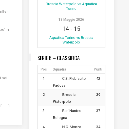
Brescia Waterpolo vs Aquatica
Torino
hiffer
13 Maggio 2026
14
-
15
po’ in
Aquatica Torino vs Brescia
Waterpolo
SERIE B – CLASSIFICA
Pos
Squadra
Punti
i poi
1
42
C.S. Plebiscito
Padova
2
39
Brescia
Waterpolo
3
37
Rari Nantes
Bologna
4
34
N.C. Monza