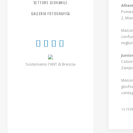
SETTORE GIOVANILE
Alliev
Pomesan
GALLERIA FOTOGRAFICA
2, Mia
Massim
confus
miglio
Junior
Colonn
Sosteniamo l'ANT di Brescia
Zampol
Massim
giochi
vantagg
16 FEB