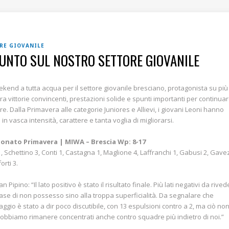
RE GIOVANILE
PUNTO SUL NOSTRO SETTORE GIOVANILE
kend a tutta acqua per il settore giovanile bresciano, protagonista su più
 tra vittorie convincenti, prestazioni solide e spunti importanti per continua
re. Dalla Primavera alle categorie Juniores e Allievi, i giovani Leoni hanno
in vasca intensità, carattere e tanta voglia di migliorarsi.
onato Primavera | MIWA – Brescia Wp: 8-17
1, Schettino 3, Conti 1, Castagna 1, Maglione 4, Laffranchi 1, Gabusi 2, Gave
orti 3.
an Pipino: “Il lato positivo è stato il risultato finale. Più lati negativi da rived
fase di non possesso sino alla troppa superficialità. Da segnalare che
traggio è stato a dir poco discutibile, con 13 espulsioni contro a 2, ma ciò no
 Dobbiamo rimanere concentrati anche contro squadre più indietro di noi.”