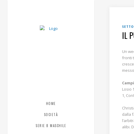
SETTO
IL 
Un wee
fronti
cresce
messo 
Campi
Losio 
1, Conf
HOME
Christi
dalla 
SOCIETÀ
l’arbi
SERIE B MASCHILE
alibi.