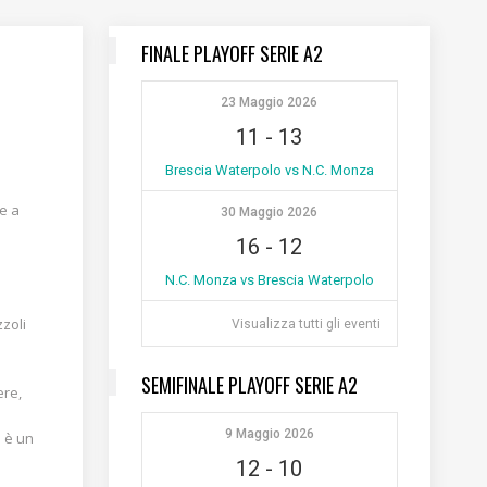
FINALE PLAYOFF SERIE A2
23 Maggio 2026
11
-
13
Brescia Waterpolo vs N.C. Monza
re a
30 Maggio 2026
16
-
12
N.C. Monza vs Brescia Waterpolo
zzoli
Visualizza tutti gli eventi
SEMIFINALE PLAYOFF SERIE A2
ere,
9 Maggio 2026
n è un
12
-
10