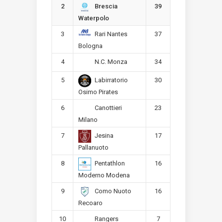
2
39
Brescia
Waterpolo
3
37
Rari Nantes
Bologna
4
34
N.C. Monza
5
30
Labirratorio
Osimo Pirates
6
23
Canottieri
Milano
7
17
Jesina
Pallanuoto
8
16
Pentathlon
Moderno Modena
9
16
Como Nuoto
Recoaro
10
7
Rangers