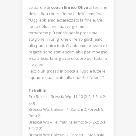
Le parole di
coach Enrico Oliva
al termine
della sfida contro Roma e delle semifinali:
“Oggi abbiamo accarezzato la finale. C’è
tanta delusione ma reagiremo e
torneremo più carichi per la prossima
stagione. In un girone di ferro giochiamo
alla pari contro tutti. Ci abbiamo provato e i
ragazzi sono stati encomiabili per impegno
e sacrificio. Li ringrazio di cuore per tutta la
stagione.
Faccio un grosso in bocca al lupo a tutte le
squadre qualificate alla final 8 di Napoli.”
Tabellini
Pro Recco – Brescia Wp: 11-10 (2-2; 3-3; 4-2;
2-3)
Brescia Wp: Calesini 1, Zanchi 2, Foresti 5,
Rota 2.
Brescia Wp – Telimar Palermo: 9-6 (2-2; 2-1;
3-1; 2-2)
Brescia Wp: Calesini 2, Foresti 1, Malvagia