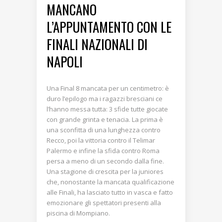
MANCANO
L’APPUNTAMENTO CON LE
FINALI NAZIONALI DI
NAPOLI
Una Final 8 mancata per un centimetro: è
duro l’epilogo ma i ragazzi bresciani ce
l’hanno messa tutta: 3 sfide tutte giocate
con grande grinta e tenacia. La prima è
una sconfitta di una lunghezza contro
Recco, poi la vittoria contro il Telimar
Palermo e infine la sfida contro Roma
persa a meno di un secondo dalla fine.
Una stagione di crescita per la juniores
che, nonostante la mancata qualificazione
alle Finali, ha lasciato tutto in vasca e fatto
emozionare gli spettatori presenti alla
piscina di Mompiano.