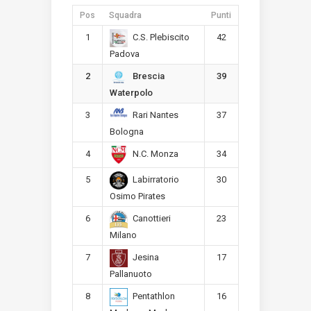
Pos
Squadra
Punti
1
42
C.S. Plebiscito
Padova
2
39
Brescia
Waterpolo
3
37
Rari Nantes
Bologna
4
34
N.C. Monza
5
30
Labirratorio
Osimo Pirates
6
23
Canottieri
Milano
7
17
Jesina
Pallanuoto
8
16
Pentathlon