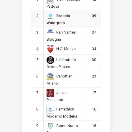
Padova
2
39
Brescia
Waterpolo
3
37
Rari Nantes
Bologna
4
34
N.C. Monza
5
30
Labirratorio
Osimo Pirates
6
23
Canottieri
Milano
7
17
Jesina
Pallanuoto
8
16
Pentathlon
Moderno Modena
9
16
Como Nuoto