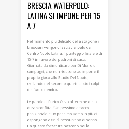
BRESCIA WATERPOLO:
LATINA SI IMPONE PER 15
A 7
Nel momento più delicato della stagione i
bresciani vengono lasciati al palo dal
Centro Nuoto Latina: il punteggio finale è di
15-7 in favore dei padroni di casa.
Giornata da dimenticare per Di Murro e
compagni, che non riescono ad imporre il
proprio gioco allo Stadio Del Nuoto,
crollando nel secondo quarto sotto i colpi
del fuoco nemico.
Le parole di Enrico Oliva al termine della
dura sconfitta: “Un pessimo attacco
posizionale e un pessimo uomo in più ci
espongono a tiri di nessun tipo di senso.
Da queste forzature nascono poi la