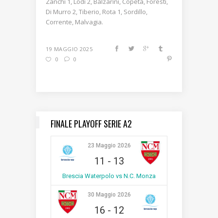
Zanchi 1, Lodi 2, Balzarini, Copeta, Foresti,
Di Murro 2, Tiberio, Rota 1, Sordillo,
Corrente, Malvagia.
19 MAGGIO 2025
0
0
FINALE PLAYOFF SERIE A2
23 Maggio 2026
11
-
13
Brescia Waterpolo vs N.C. Monza
30 Maggio 2026
16
-
12