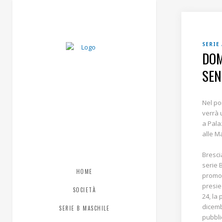
SERIE
DOM
SEN
Nel po
verrà 
a Pala
alle M
Bresci
serie B
HOME
promoz
presie
SOCIETÀ
24, la
dicemb
SERIE B MASCHILE
pubbli