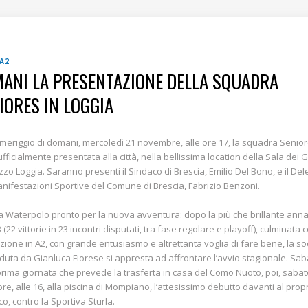
 A2
ANI LA PRESENTAZIONE DELLA SQUADRA
IORES IN LOGGIA
meriggio di domani, mercoledì 21 novembre, alle ore 17, la squadra Senio
ufficialmente presentata alla città, nella bellissima location della Sala dei G
zzo Loggia. Saranno presenti il Sindaco di Brescia, Emilio Del Bono, e il De
anifestazioni Sportive del Comune di Brescia, Fabrizio Benzoni.
a Waterpolo pronto per la nuova avventura: dopo la più che brillante anna
 (22 vittorie in 23 incontri disputati, tra fase regolare e playoff), culminata 
ione in A2, con grande entusiasmo e altrettanta voglia di fare bene, la so
duta da Gianluca Fiorese si appresta ad affrontare l’avvio stagionale. Sa
 prima giornata che prevede la trasferta in casa del Como Nuoto, poi, sabat
re, alle 16, alla piscina di Mompiano, l’attesissimo debutto davanti al prop
co, contro la Sportiva Sturla.