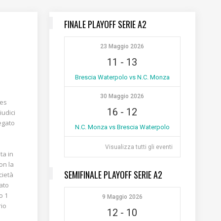
FINALE PLAYOFF SERIE A2
23 Maggio 2026
11
-
13
Brescia Waterpolo vs N.C. Monza
30 Maggio 2026
res
16
-
12
iudici
legato
N.C. Monza vs Brescia Waterpolo
Visualizza tutti gli eventi
ta in
con la
SEMIFINALE PLAYOFF SERIE A2
cietà
bato
o 1
9 Maggio 2026
rio
12
-
10