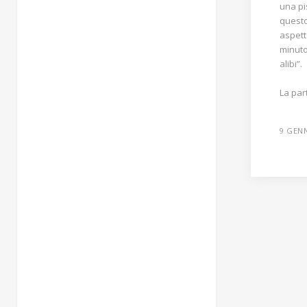
una pi
questo
aspett
minuto
alibi”.
La par
9 GEN