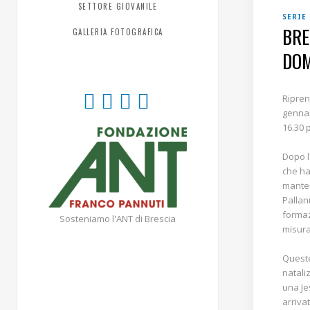
SETTORE GIOVANILE
SERIE
BRE
GALLERIA FOTOGRAFICA
DOM
Ripren
gennai
16.30 
Dopo l
che ha
manten
Pallan
formaz
Sosteniamo l'ANT di Brescia
misura
Queste
natali
una Je
arriva