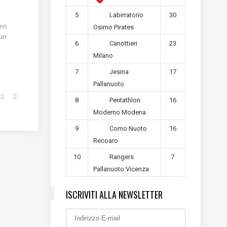
5
30
Labirratorio
imo
Osimo Pirates
 un
6
23
Canottieri
Milano
7
17
Jesina
Pallanuoto
8
16
Pentathlon
Moderno Modena
9
16
Como Nuoto
Recoaro
10
7
Rangers
Pallanuoto Vicenza
ISCRIVITI ALLA NEWSLETTER