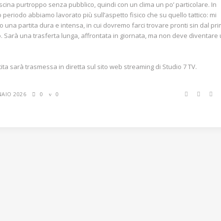
scina purtroppo senza pubblico, quindi con un clima un po’ particolare. In
 periodo abbiamo lavorato più sull’aspetto fisico che su quello tattico: mi
o una partita dura e intensa, in cui dovremo farci trovare pronti sin dal pr
. Sarà una trasferta lunga, affrontata in giornata, ma non deve diventare
tita sarà trasmessa in diretta sul sito web streaming di Studio 7 TV.
NAIO 2026
0
0