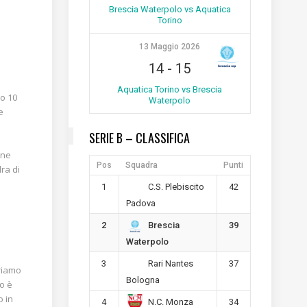
Brescia Waterpolo vs Aquatica
Torino
13 Maggio 2026
14
-
15
Aquatica Torino vs Brescia
to 10
Waterpolo
e
SERIE B – CLASSIFICA
one
Pos
Squadra
Punti
ra di
1
42
C.S. Plebiscito
Padova
2
39
Brescia
Waterpolo
3
37
Rari Nantes
triamo
Bologna
to è
o in
4
34
N.C. Monza