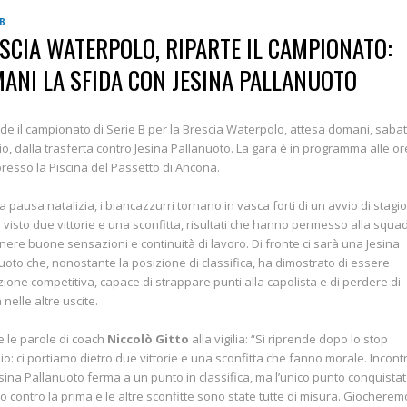
 B
SCIA WATERPOLO, RIPARTE IL CAMPIONATO:
ANI LA SFIDA CON JESINA PALLANUOTO
de il campionato di Serie B per la Brescia Waterpolo, attesa domani, saba
o, dalla trasferta contro Jesina Pallanuoto. La gara è in programma alle or
presso la Piscina del Passetto di Ancona.
a pausa natalizia, i biancazzurri tornano in vasca forti di un avvio di stagi
 visto due vittorie e una sconfitta, risultati che hanno permesso alla squad
ere buone sensazioni e continuità di lavoro. Di fronte ci sarà una Jesina
uoto che, nonostante la posizione di classifica, ha dimostrato di essere
ione competitiva, capace di strappare punti alla capolista e di perdere di
 nelle altre uscite.
 le parole di coach
Niccolò Gitto
alla vigilia: “Si riprende dopo lo stop
zio: ci portiamo dietro due vittorie e una sconfitta che fanno morale. Incon
sina Pallanuoto ferma a un punto in classifica, ma l’unico punto conquista
to contro la prima e le altre sconfitte sono state tutte di misura. Giocherem