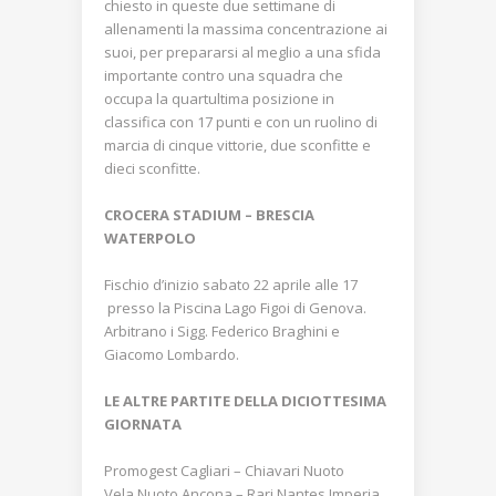
chiesto in queste due settimane di
allenamenti la massima concentrazione ai
suoi, per prepararsi al meglio a una sfida
importante contro una squadra che
occupa la quartultima posizione in
classifica con 17 punti e con un ruolino di
marcia di cinque vittorie, due sconfitte e
dieci sconfitte.
CROCERA STADIUM – BRESCIA
WATERPOLO
Fischio d’inizio sabato 22 aprile alle 17
presso la Piscina Lago Figoi di Genova.
Arbitrano i Sigg. Federico Braghini e
Giacomo Lombardo.
LE ALTRE PARTITE DELLA DICIOTTESIMA
GIORNATA
Promogest Cagliari – Chiavari Nuoto
Vela Nuoto Ancona – Rari Nantes Imperia