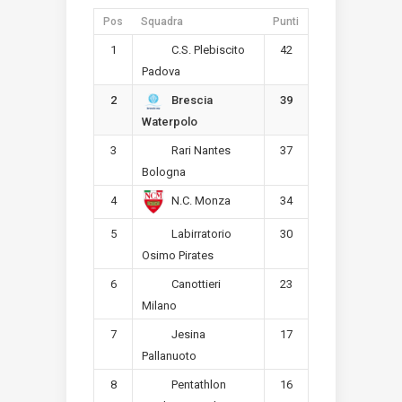
Pos
Squadra
Punti
1
42
C.S. Plebiscito
Padova
2
39
Brescia
Waterpolo
3
37
Rari Nantes
Bologna
4
34
N.C. Monza
5
30
Labirratorio
Osimo Pirates
6
23
Canottieri
Milano
7
17
Jesina
Pallanuoto
8
16
Pentathlon