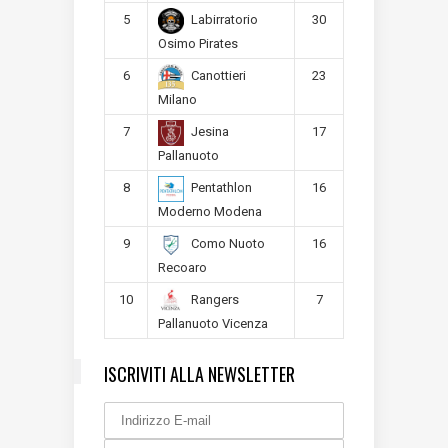
5
30
Labirratorio
Osimo Pirates
6
23
Canottieri
Milano
7
17
Jesina
Pallanuoto
8
16
Pentathlon
Moderno Modena
9
16
Como Nuoto
Recoaro
10
7
Rangers
Pallanuoto Vicenza
ISCRIVITI ALLA NEWSLETTER