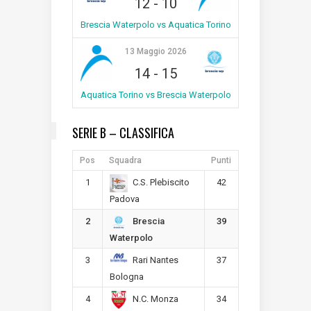
12
-
10
Brescia Waterpolo vs Aquatica Torino
13 Maggio 2026
14
-
15
Aquatica Torino vs Brescia Waterpolo
SERIE B – CLASSIFICA
Pos
Squadra
Punti
1
42
C.S. Plebiscito
Padova
2
39
Brescia
Waterpolo
3
37
Rari Nantes
Bologna
4
34
N.C. Monza