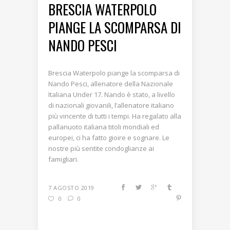
BRESCIA WATERPOLO
PIANGE LA SCOMPARSA DI
NANDO PESCI
Brescia Waterpolo piange la scomparsa di
Nando Pesci, allenatore della Nazionale
Italiana Under 17. Nando è stato, a livello
di nazionali giovanili, l’allenatore italiano
più vincente di tutti i tempi. Ha regalato alla
pallanuoto italiana titoli mondiali ed
europei, ci ha fatto gioire e sognare. Le
nostre più sentite condoglianze ai
famigliari.
7 AGOSTO 2019
0
0