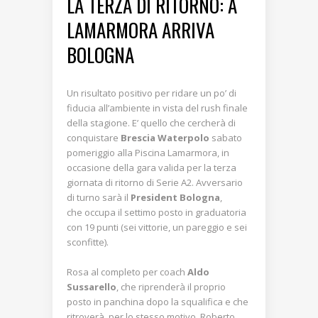
LA TERZA DI RITORNO: A
LAMARMORA ARRIVA
BOLOGNA
Un risultato positivo per ridare un po’ di
fiducia all’ambiente in vista del rush finale
della stagione. E’ quello che cercherà di
conquistare
Brescia Waterpolo
sabato
pomeriggio alla Piscina Lamarmora, in
occasione della gara valida per la terza
giornata di ritorno di Serie A2. Avversario
di turno sarà il
President Bologna
,
che occupa il settimo posto in graduatoria
con 19 punti (sei vittorie, un pareggio e sei
sconfitte).
Rosa al completo per coach
Aldo
Sussarello
, che riprenderà il proprio
posto in panchina dopo la squalifica e che
ritroverà, per lo stesso motivo, Roberto