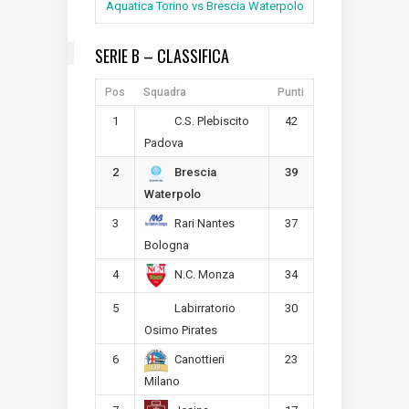
Aquatica Torino vs Brescia Waterpolo
SERIE B – CLASSIFICA
Pos
Squadra
Punti
1
42
C.S. Plebiscito
Padova
2
39
Brescia
Waterpolo
3
37
Rari Nantes
Bologna
4
34
N.C. Monza
5
30
Labirratorio
Osimo Pirates
6
23
Canottieri
Milano