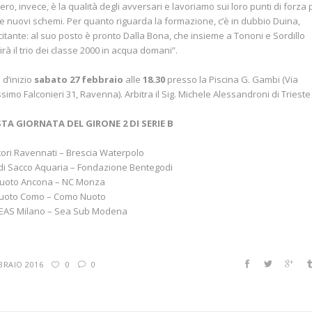
ero, invece, è la qualità degli avversari e lavoriamo sui loro punti di forza 
re nuovi schemi. Per quanto riguarda la formazione, c’è in dubbio Duina,
citante: al suo posto è pronto Dalla Bona, che insieme a Tononi e Sordillo
uirà il trio dei classe 2000 in acqua domani”.
 d’inizio
sabato 27 febbraio
alle
18.30
presso la Piscina G. Gambi (Via
ssimo Falconieri 31, Ravenna). Arbitra il Sig. Michele Alessandroni di Trieste
STA GIORNATA DEL GIRONE 2 DI SERIE B
ori Ravennati – Brescia Waterpolo
di Sacco Aquaria – Fondazione Bentegodi
Nuoto Ancona – NC Monza
nuoto Como – Como Nuoto
EAS Milano – Sea Sub Modena
BRAIO 2016
0
0