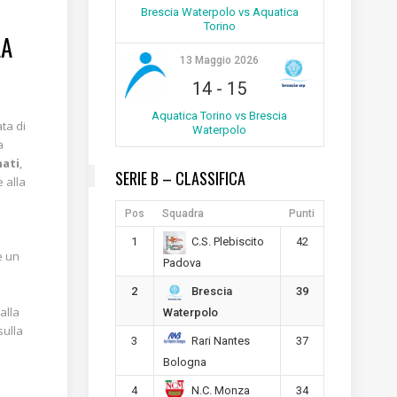
Brescia Waterpolo vs Aquatica
Torino
LA
13 Maggio 2026
14
-
15
Aquatica Torino vs Brescia
ata di
Waterpolo
a
nati
,
SERIE B – CLASSIFICA
e alla
Pos
Squadra
Punti
1
42
C.S. Plebiscito
è un
Padova
o
2
39
Brescia
0
alla
Waterpolo
sulla
3
37
Rari Nantes
Bologna
4
34
N.C. Monza