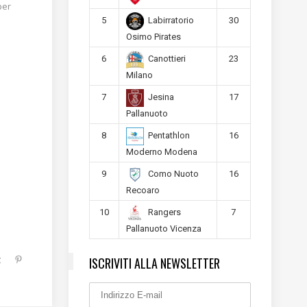
per
5
30
Labirratorio
Osimo Pirates
6
23
Canottieri
Milano
7
17
Jesina
Pallanuoto
8
16
Pentathlon
Moderno Modena
9
16
Como Nuoto
Recoaro
10
7
Rangers
Pallanuoto Vicenza
ISCRIVITI ALLA NEWSLETTER