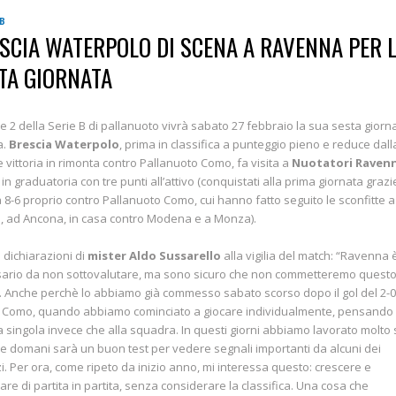
 B
SCIA WATERPOLO DI SCENA A RAVENNA PER 
TA GIORNATA
one 2 della Serie B di pallanuoto vivrà sabato 27 febbraio la sua sesta giorn
a.
Brescia Waterpolo
, prima in classifica a punteggio pieno e reduce dall
 vittoria in rimonta contro Pallanuoto Como, fa visita a
Nuotatori Raven
 in graduatoria con tre punti all’attivo (conquistati alla prima giornata grazi
ia 8-6 proprio contro Pallanuoto Como, cui hanno fatto seguito le sconfitte a
, ad Ancona, in casa contro Modena e a Monza).
e dichiarazioni di
mister Aldo Sussarello
alla vigilia del match: “Ravenna 
ario da non sottovalutare, ma sono sicuro che non commetteremo quest
. Anche perchè lo abbiamo già commesso sabato scorso dopo il gol del 2-
 Como, quando abbiamo cominciato a giocare individualmente, pensando 
a singola invece che alla squadra. In questi giorni abbiamo lavorato molto 
a e domani sarà un buon test per vedere segnali importanti da alcuni dei
i. Per ora, come ripeto da inizio anno, mi interessa questo: crescere e
rare di partita in partita, senza considerare la classifica. Una cosa che