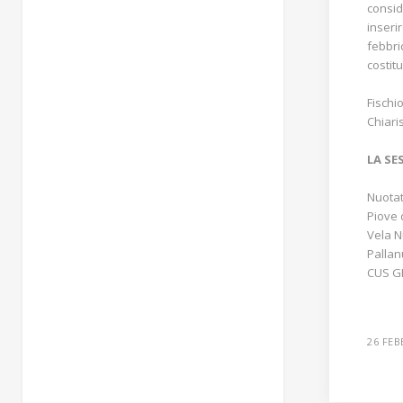
consid
inseri
febbri
costit
Fischio
Chiari
LA SE
Nuotat
Piove 
Vela 
Palla
CUS G
26 FEB