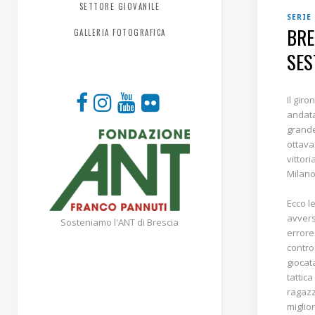
SETTORE GIOVANILE
SERIE
BRE
GALLERIA FOTOGRAFICA
SES
Il gir
andat
grande
ottava
vittor
Milano
Ecco l
avvers
Sosteniamo l'ANT di Brescia
errore
contro
giocat
tattic
ragazz
miglio