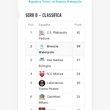
Aquatica Torino vs Brescia Waterpolo
SERIE B – CLASSIFICA
Pos
Squadra
Punti
1
42
C.S. Plebiscito
Padova
2
39
Brescia
Waterpolo
3
37
Rari Nantes
Bologna
4
34
N.C. Monza
5
30
Labirratorio
Osimo Pirates
6
23
Canottieri
Milano