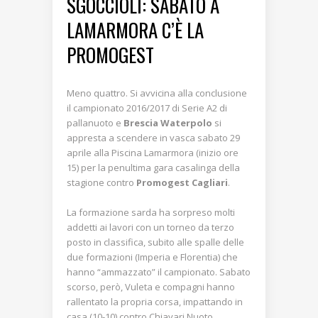
SGOCCIOLI: SABATO A
LAMARMORA C’È LA
PROMOGEST
Meno quattro. Si avvicina alla conclusione
il campionato 2016/2017 di Serie A2 di
pallanuoto e
Brescia Waterpolo
si
appresta a scendere in vasca sabato 29
aprile alla Piscina Lamarmora (inizio ore
15) per la penultima gara casalinga della
stagione contro
Promogest Cagliari
.
La formazione sarda ha sorpreso molti
addetti ai lavori con un torneo da terzo
posto in classifica, subito alle spalle delle
due formazioni (Imperia e Florentia) che
hanno “ammazzato” il campionato. Sabato
scorso, però, Vuleta e compagni hanno
rallentato la propria corsa, impattando in
casa (10-10) contro Chiavari Nuoto,