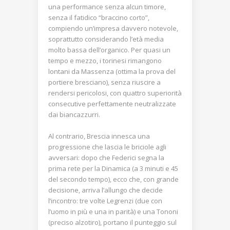
una performance senza alcun timore,
senza il fatidico “braccino corto”,
compiendo un’impresa davvero notevole,
soprattutto considerando l’età media
molto bassa dell’organico. Per quasi un
tempo e mezzo, i torinesi rimangono
lontani da Massenza (ottima la prova del
portiere bresciano), senza riuscire a
rendersi pericolosi, con quattro superiorità
consecutive perfettamente neutralizzate
dai biancazzurri.
Al contrario, Brescia innesca una
progressione che lascia le briciole agli
avversari: dopo che Federici segna la
prima rete per la Dinamica (a 3 minuti e 45
del secondo tempo), ecco che, con grande
decisione, arriva l’allungo che decide
l’incontro: tre volte Legrenzi (due con
l’uomo in più e una in parità) e una Tononi
(preciso alzotiro), portano il punteggio sul