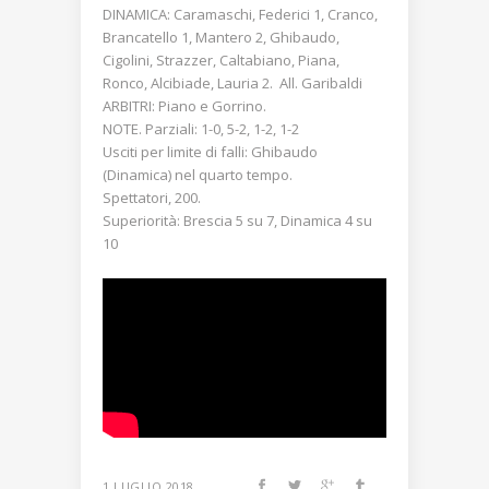
DINAMICA: Caramaschi, Federici 1, Cranco,
Brancatello 1, Mantero 2, Ghibaudo,
Cigolini, Strazzer, Caltabiano, Piana,
Ronco, Alcibiade, Lauria 2. All. Garibaldi
ARBITRI: Piano e Gorrino.
NOTE. Parziali: 1-0, 5-2, 1-2, 1-2
Usciti per limite di falli: Ghibaudo
(Dinamica) nel quarto tempo.
Spettatori, 200.
Superiorità: Brescia 5 su 7, Dinamica 4 su
10
1 LUGLIO 2018