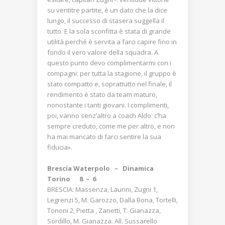
su ventitre partite, è un dato che la dice
lungo, il successo di stasera suggella il
tutto. E la sola sconfitta è stata di grande
utilità perché è servita a farci capire fino in
fondo il vero valore della squadra. A
questo punto devo complimentarmi con i
compagni: per tutta la stagione, il gruppo è
stato compatto e, soprattutto nel finale, il
rendimento è stato da team maturo,
nonostante i tanti giovani. I complimenti,
poi, vanno senz’altro a coach Aldo: c’ha
sempre creduto, come me per altro, e non
ha mai mancato di farci sentire la sua
fiducia».
Brescia Waterpolo – Dinamica
Torino 8 – 6
BRESCIA: Massenza, Laurini, Zugni 1,
Legrenzi 5, M. Garozzo, Dalla Bona, Tortelli,
Tononi 2, Pietta , Zanetti, T. Gianazza,
Sordillo, M. Gianazza. All. Sussarello