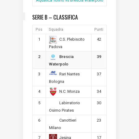
Aquatica Torino vs Brescia Waterpolo
SERIE B – CLASSIFICA
Pos
Squadra
Punti
1
42
C.S. Plebiscito
Padova
2
39
Brescia
Waterpolo
3
37
Rari Nantes
Bologna
4
34
N.C. Monza
5
30
Labirratorio
Osimo Pirates
6
23
Canottieri
Milano
7
17
Jesina