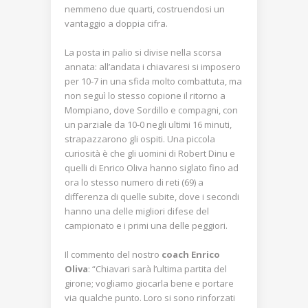
nemmeno due quarti, costruendosi un
vantaggio a doppia cifra.
La posta in palio si divise nella scorsa
annata: all’andata i chiavaresi si imposero
per 10-7 in una sfida molto combattuta, ma
non seguì lo stesso copione il ritorno a
Mompiano, dove Sordillo e compagni, con
un parziale da 10-0 negli ultimi 16 minuti,
strapazzarono gli ospiti. Una piccola
curiosità è che gli uomini di Robert Dinu e
quelli di Enrico Oliva hanno siglato fino ad
ora lo stesso numero di reti (69) a
differenza di quelle subite, dove i secondi
hanno una delle migliori difese del
campionato e i primi una delle peggiori.
Il commento del nostro
coach Enrico
Oliva
: “Chiavari sarà l’ultima partita del
girone; vogliamo giocarla bene e portare
via qualche punto. Loro si sono rinforzati