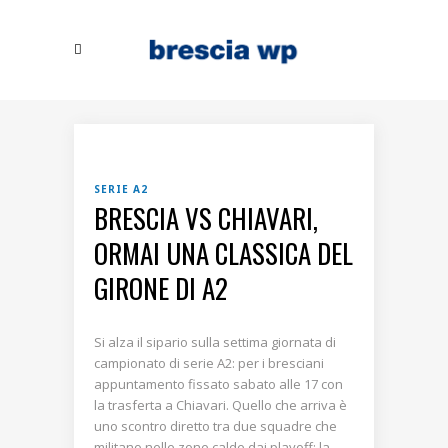
SERIE A2
BRESCIA VS CHIAVARI,
ORMAI UNA CLASSICA DEL
GIRONE DI A2
Si alza il sipario sulla settima giornata di
campionato di serie A2: per i bresciani
appuntamento fissato sabato alle 17 con
la trasferta a Chiavari. Quello che arriva è
uno scontro diretto tra due squadre che
militano nelle zone calde dai playoff: la