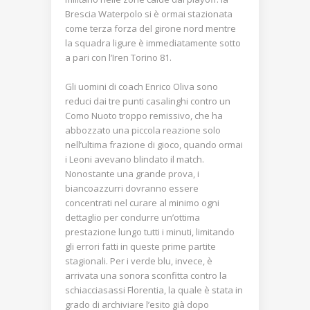
Brescia Waterpolo si è ormai stazionata
come terza forza del girone nord mentre
la squadra ligure è immediatamente sotto
a pari con l’Iren Torino 81.
Gli uomini di coach Enrico Oliva sono
reduci dai tre punti casalinghi contro un
Como Nuoto troppo remissivo, che ha
abbozzato una piccola reazione solo
nell’ultima frazione di gioco, quando ormai
i Leoni avevano blindato il match.
Nonostante una grande prova, i
biancoazzurri dovranno essere
concentrati nel curare al minimo ogni
dettaglio per condurre un’ottima
prestazione lungo tutti i minuti, limitando
gli errori fatti in queste prime partite
stagionali. Per i verde blu, invece, è
arrivata una sonora sconfitta contro la
schiacciasassi Florentia, la quale è stata in
grado di archiviare l’esito già dopo