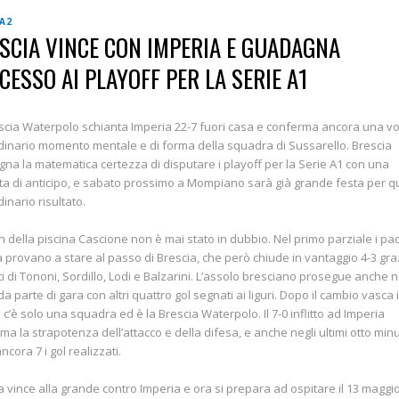
 A2
SCIA VINCE CON IMPERIA E GUADAGNA
CCESSO AI PLAYOFF PER LA SERIE A1
scia Waterpolo schianta Imperia 22-7 fuori casa e conferma ancora una vol
dinario momento mentale e di forma della squadra di Sussarello. Brescia
na la matematica certezza di disputare i playoff per la Serie A1 con una
ta di anticipo, e sabato prossimo a Mompiano sarà già grande festa per 
dinario risultato.
ch della piscina Cascione non è mai stato in dubbio. Nel primo parziale i pa
a provano a stare al passo di Brescia, che però chiude in vantaggio 4-3 gra
eti di Tononi, Sordillo, Lodi e Balzarini. L’assolo bresciano prosegue anche n
a parte di gara con altri quattro gol segnati ai liguri. Dopo il cambio vasca 
c’è solo una squadra ed è la Brescia Waterpolo. Il 7-0 inflitto ad Imperia
ma la strapotenza dell’attacco e della difesa, e anche negli ultimi otto minu
ncora 7 i gol realizzati.
a vince alla grande contro Imperia e ora si prepara ad ospitare il 13 maggi