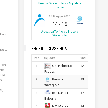
Brescia Waterpolo vs Aquatica
Torino
13 Maggio 2026
14
-
15
Aquatica Torino vs Brescia
ta lo
Waterpolo
SERIE B – CLASSIFICA
questo
Pos
Squadra
Punti
droni
1
42
C.S. Plebiscito
zie
Padova
ella
2
39
Brescia
in
Waterpolo
ti,
3
37
Rari Nantes
Bologna
o
4
34
N.C. Monza