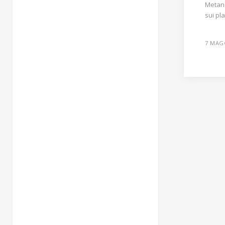
Metano
sui pla
7 MAG