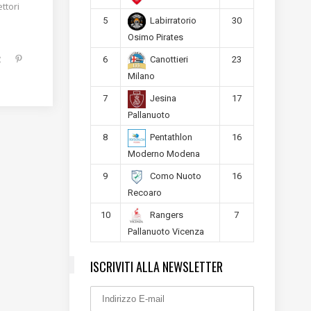
ttori
5
30
Labirratorio
Osimo Pirates
6
23
Canottieri
Milano
7
17
Jesina
Pallanuoto
8
16
Pentathlon
Moderno Modena
9
16
Como Nuoto
Recoaro
10
7
Rangers
Pallanuoto Vicenza
ISCRIVITI ALLA NEWSLETTER