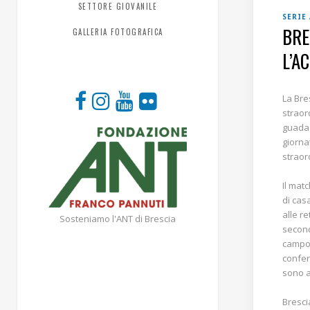
SETTORE GIOVANILE
SERIE
BRE
GALLERIA FOTOGRAFICA
L’A
La Bre
straor
guadag
giorna
straor
Il mat
di cas
alle r
Sosteniamo l'ANT di Brescia
second
campo 
confer
sono a
Bresci