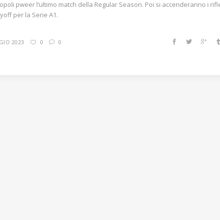
poli pweer l’ultimo match della Regular Season. Poi si accenderanno i rifle
yoff per la Serie A1.
GIO 2023
0
0