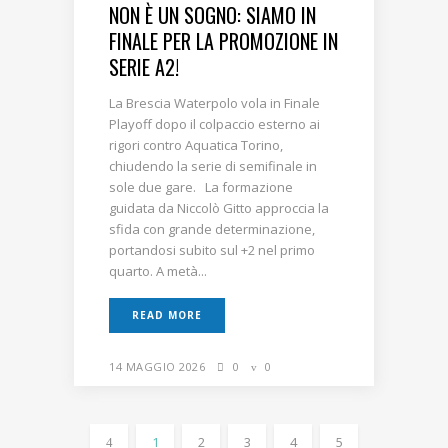
NON È UN SOGNO: SIAMO IN
FINALE PER LA PROMOZIONE IN
SERIE A2!
La Brescia Waterpolo vola in Finale
Playoff dopo il colpaccio esterno ai
rigori contro Aquatica Torino,
chiudendo la serie di semifinale in
sole due gare. La formazione
guidata da Niccolò Gitto approccia la
sfida con grande determinazione,
portandosi subito sul +2 nel primo
quarto. A metà...
READ MORE
14 MAGGIO 2026
0
0
1
2
3
4
5