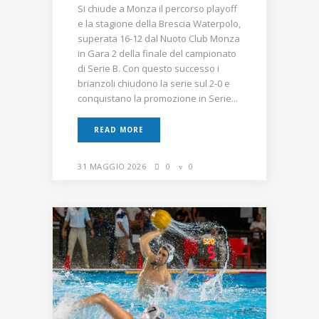
Si chiude a Monza il percorso playoff
e la stagione della Brescia Waterpolo,
superata 16-12 dal Nuoto Club Monza
in Gara 2 della finale del campionato
di Serie B. Con questo successo i
brianzoli chiudono la serie sul 2-0 e
conquistano la promozione in Serie...
READ MORE
31 MAGGIO 2026
0
0