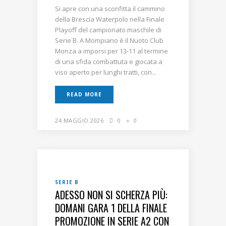
Si apre con una sconfitta il cammino
della Brescia Waterpolo nella Finale
Playoff del campionato maschile di
Serie B. A Mompiano è il Nuoto Club
Monza a imporsi per 13-11 al termine
di una sfida combattuta e giocata a
viso aperto per lunghi tratti, con...
READ MORE
24 MAGGIO 2026
0
0
SERIE B
ADESSO NON SI SCHERZA PIÙ:
DOMANI GARA 1 DELLA FINALE
PROMOZIONE IN SERIE A2 CON