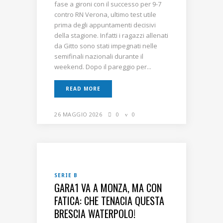
fase a gironi con il successo per 9-7
contro RN Verona, ultimo test utile
prima degli appuntamenti decisivi
della stagione. Infatti i ragazzi allenati
da Gitto sono stati impegnati nelle
semifinali nazionali durante il
weekend. Dopo il pareggio per...
READ MORE
26 MAGGIO 2026
0
0
SERIE B
GARA1 VA A MONZA, MA CON
FATICA: CHE TENACIA QUESTA
BRESCIA WATERPOLO!