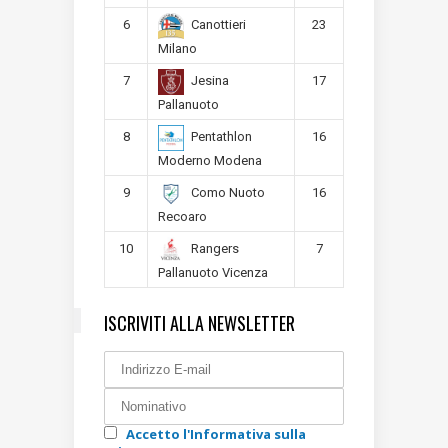
6
23
Canottieri
Milano
7
17
Jesina
Pallanuoto
8
16
Pentathlon
Moderno Modena
9
16
Como Nuoto
Recoaro
10
7
Rangers
Pallanuoto Vicenza
ISCRIVITI ALLA NEWSLETTER
Accetto l'Informativa sulla