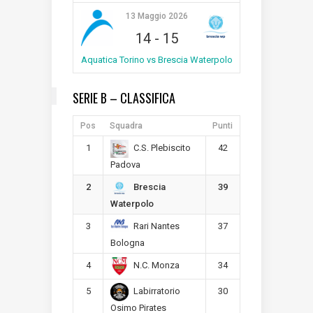
13 Maggio 2026
14
-
15
Aquatica Torino vs Brescia Waterpolo
SERIE B – CLASSIFICA
Pos
Squadra
Punti
1
42
C.S. Plebiscito
Padova
2
39
Brescia
Waterpolo
3
37
Rari Nantes
Bologna
4
34
N.C. Monza
5
30
Labirratorio
Osimo Pirates