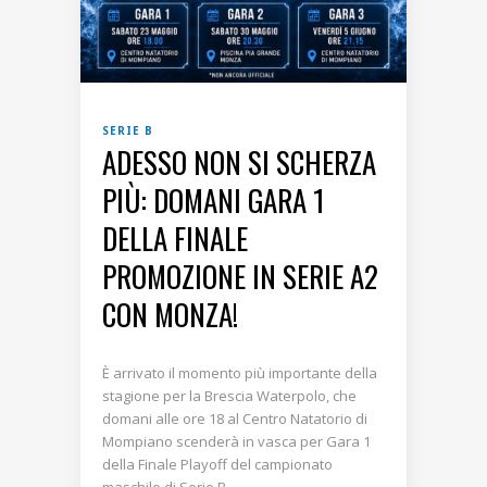
SERIE B
ADESSO NON SI SCHERZA
PIÙ: DOMANI GARA 1
DELLA FINALE
PROMOZIONE IN SERIE A2
CON MONZA!
È arrivato il momento più importante della
stagione per la Brescia Waterpolo, che
domani alle ore 18 al Centro Natatorio di
Mompiano scenderà in vasca per Gara 1
della Finale Playoff del campionato
maschile di Serie B.