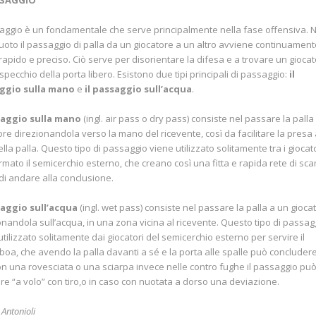
SSAGGIO
saggio è un fondamentale che serve principalmente nella fase offensiva. N
uoto il passaggio di palla da un giocatore a un altro avviene continuament
apido e preciso. Ciò serve per disorientare la difesa e a trovare un gioca
 specchio della porta libero. Esistono due tipi principali di passaggio:
il
ggio sulla mano
e
il passaggio sull’acqua
.
aggio sulla mano
(ingl. air pass o dry pass) consiste nel passare la palla
ore direzionandola verso la mano del ricevente, così da facilitare la presa 
ella palla. Questo tipo di passaggio viene utilizzato solitamente tra i giocat
rmato il semicerchio esterno, che creano così una fitta e rapida rete di sc
di andare alla conclusione.
aggio sull’acqua
(ingl. wet pass) consiste nel passare la palla a un gioca
onandola sull’acqua, in una zona vicina al ricevente. Questo tipo di passag
utilizzato solitamente dai giocatori del semicerchio esterno per servire il
boa, che avendo la palla davanti a sé e la porta alle spalle può concluder
on una rovesciata o una sciarpa invece nelle contro fughe il passaggio pu
re “a volo” con tiro,o in caso con nuotata a dorso una deviazione.
Antonioli