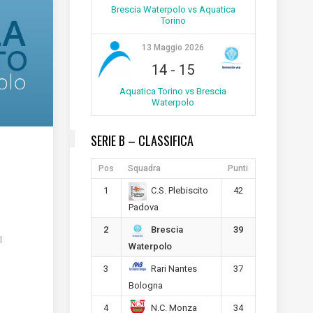
Brescia Waterpolo vs Aquatica
Torino
13 Maggio 2026
14
-
15
Aquatica Torino vs Brescia
Waterpolo
SERIE B – CLASSIFICA
Pos
Squadra
Punti
1
42
C.S. Plebiscito
Padova
2
39
Brescia
l
Waterpolo
3
37
Rari Nantes
Bologna
4
34
N.C. Monza