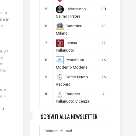
5
30
Labirratorio
ella
Osimo Pirates
e e in
tore
6
23
Canottieri
Milano
7
17
Jesina
Pallanuoto
 a un
al
8
16
Pentathlon
ori
Moderno Modena
ambi
9
16
Como Nuoto
Recoaro
tore
10
7
Rangers
gio
Pallanuoto Vicenza
e a
ò
ISCRIVITI ALLA NEWSLETTER