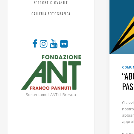
SETTORE GIOVANILE
GALLERIA FOTOGRAFICA
COMUN
“AB
PAS
Sosteniamo l'ANT di Brescia
Ci avv
nostro
abbiam
approf