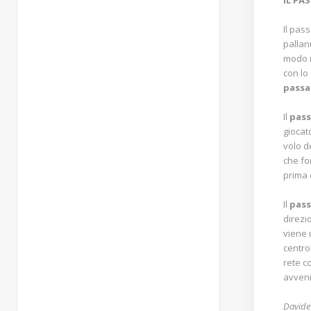
IL PA
Il pas
pallan
modo r
con lo
passa
Il
pass
giocat
volo d
che fo
prima 
Il
pass
direzi
viene 
centro
rete c
avveni
Davide 