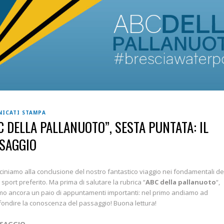
ICATI STAMPA
C DELLA PALLANUOTO”, SESTA PUNTATA: IL
SAGGIO
iciniamo alla conclusione del nostro fantastico viaggio nei fondamentali de
 sport preferito. Ma prima di salutare la rubrica “
ABC della pallanuoto
“,
o ancora un paio di appuntamenti importanti: nel primo andiamo ad
ondire la conoscenza del passaggio! Buona lettura!