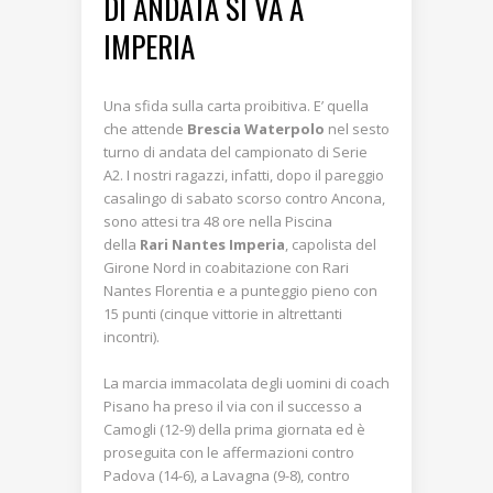
DI ANDATA SI VA A
IMPERIA
Una sfida sulla carta proibitiva. E’ quella
che attende
Brescia Waterpolo
nel sesto
turno di andata del campionato di Serie
A2. I nostri ragazzi, infatti, dopo il pareggio
casalingo di sabato scorso contro Ancona,
sono attesi tra 48 ore nella Piscina
della
Rari Nantes Imperia
, capolista del
Girone Nord in coabitazione con Rari
Nantes Florentia e a punteggio pieno con
15 punti (cinque vittorie in altrettanti
incontri).
La marcia immacolata degli uomini di coach
Pisano ha preso il via con il successo a
Camogli (12-9) della prima giornata ed è
proseguita con le affermazioni contro
Padova (14-6), a Lavagna (9-8), contro