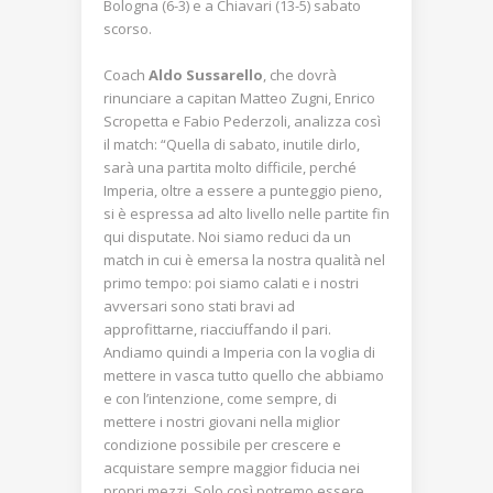
Bologna (6-3) e a Chiavari (13-5) sabato
scorso.
Coach
Aldo Sussarello
, che dovrà
rinunciare a capitan Matteo Zugni, Enrico
Scropetta e Fabio Pederzoli, analizza così
il match: “Quella di sabato, inutile dirlo,
sarà una partita molto difficile, perché
Imperia, oltre a essere a punteggio pieno,
si è espressa ad alto livello nelle partite fin
qui disputate. Noi siamo reduci da un
match in cui è emersa la nostra qualità nel
primo tempo: poi siamo calati e i nostri
avversari sono stati bravi ad
approfittarne, riacciuffando il pari.
Andiamo quindi a Imperia con la voglia di
mettere in vasca tutto quello che abbiamo
e con l’intenzione, come sempre, di
mettere i nostri giovani nella miglior
condizione possibile per crescere e
acquistare sempre maggior fiducia nei
propri mezzi. Solo così potremo essere