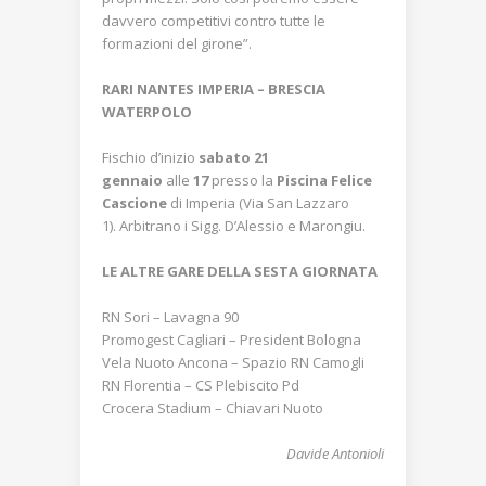
davvero competitivi contro tutte le
formazioni del girone”.
RARI NANTES IMPERIA – BRESCIA
WATERPOLO
Fischio d’inizio
sabato 21
gennaio
alle
17
presso la
Piscina Felice
Cascione
di Imperia (Via San Lazzaro
1). Arbitrano i Sigg. D’Alessio e Marongiu.
LE ALTRE GARE DELLA SESTA GIORNATA
RN Sori – Lavagna 90
Promogest Cagliari – President Bologna
Vela Nuoto Ancona – Spazio RN Camogli
RN Florentia – CS Plebiscito Pd
Crocera Stadium – Chiavari Nuoto
Davide Antonioli