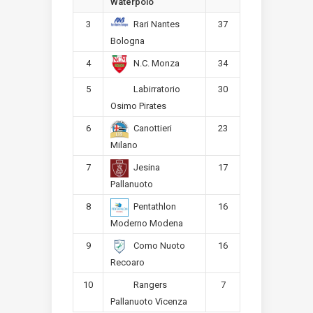
Waterpolo
3
37
Rari Nantes
Bologna
4
34
N.C. Monza
5
30
Labirratorio
Osimo Pirates
6
23
Canottieri
Milano
7
17
Jesina
Pallanuoto
8
16
Pentathlon
Moderno Modena
9
16
Como Nuoto
Recoaro
10
7
Rangers
Pallanuoto Vicenza