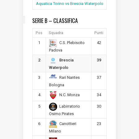
Aquatica Torino vs Brescia Waterpolo
SERIE B – CLASSIFICA
Pos
Squadra
Punti
1
42
C.S. Plebiscito
Padova
2
39
Brescia
Waterpolo
3
37
Rari Nantes
Bologna
4
34
N.C. Monza
5
30
Labirratorio
Osimo Pirates
6
23
Canottieri
Milano