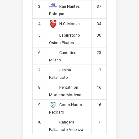
3
37
Rari Nantes
Bologna
4
34
N.C. Monza
5
30
Labirratorio
Osimo Pirates
6
23
Canottieri
Milano
7
17
Jesina
Pallanuoto
8
16
Pentathlon
Moderno Modena
9
16
Como Nuoto
Recoaro
10
7
Rangers
Pallanuoto Vicenza