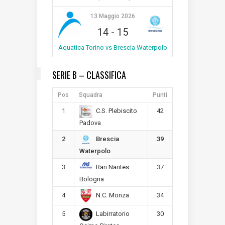
13 Maggio 2026
14
-
15
Aquatica Torino vs Brescia Waterpolo
SERIE B – CLASSIFICA
Pos
Squadra
Punti
1
42
C.S. Plebiscito
Padova
2
39
Brescia
Waterpolo
3
37
Rari Nantes
Bologna
4
34
N.C. Monza
5
30
Labirratorio