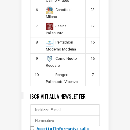
Osimo Pirates
6
23
Canottieri
Milano
7
17
Jesina
Pallanuoto
8
16
Pentathlon
Moderno Modena
9
16
Como Nuoto
Recoaro
10
7
Rangers
Pallanuoto Vicenza
ISCRIVITI ALLA NEWSLETTER
Accetto l'Informativa sulla