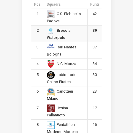
Pos
Squadra
Punti
1
42
C.S. Plebiscito
Padova
2
39
Brescia
Waterpolo
3
37
Rari Nantes
Bologna
4
34
N.C. Monza
5
30
Labirratorio
Osimo Pirates
6
23
Canottieri
Milano
7
17
Jesina
Pallanuoto
8
16
Pentathlon
Moderno Modena