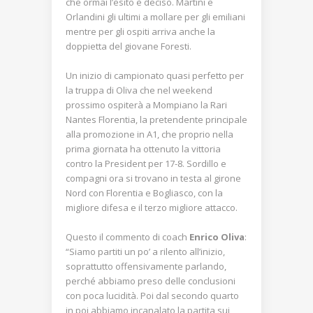
che ormai l’esito è deciso. Martini e
Orlandini gli ultimi a mollare per gli emiliani
mentre per gli ospiti arriva anche la
doppietta del giovane Foresti.
Un inizio di campionato quasi perfetto per
la truppa di Oliva che nel weekend
prossimo ospiterà a Mompiano la Rari
Nantes Florentia, la pretendente principale
alla promozione in A1, che proprio nella
prima giornata ha ottenuto la vittoria
contro la President per 17-8. Sordillo e
compagni ora si trovano in testa al girone
Nord con Florentia e Bogliasco, con la
migliore difesa e il terzo migliore attacco.
Questo il commento di coach
Enrico Oliva
:
“Siamo partiti un po’ a rilento all’inizio,
soprattutto offensivamente parlando,
perché abbiamo preso delle conclusioni
con poca lucidità. Poi dal secondo quarto
in poi abbiamo incanalato la partita sui