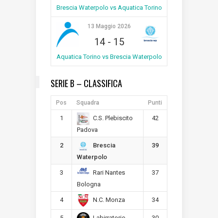
Brescia Waterpolo vs Aquatica Torino
13 Maggio 2026
14
-
15
Aquatica Torino vs Brescia Waterpolo
SERIE B – CLASSIFICA
Pos
Squadra
Punti
1
42
C.S. Plebiscito
Padova
2
39
Brescia
Waterpolo
3
37
Rari Nantes
Bologna
4
34
N.C. Monza
5
30
Labirratorio