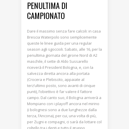
PENULTIMA DI
CAMPIONATO
Dare il massimo senza fare calcoli: in casa
Brescia Waterpolo sono semplicemente
queste le linee guida per una regular
season agli sgoccioli. Sabato, alle 16, per la
penultima giornata del girone Nord di A2
maschile, il sette di Aldo Sussarello
riceverà il President Bologna, e, con la
salvezza diretta ancora alla portata
(Crocera e Plebiscito, appaiate al
terz’ultimo posto, sono avanti di cinque
punti), l’obiettivo è far valere il fattore
campo. Dal canto suo, il Bologna arriverà a
Mompiano con i playoff ancora nel mirino
(i bolognesi sono a due lunghezze dalla
terza, l’Ancona), per cui, una volta di più,
per Zugni e compagni, ci sarà da lottare col
coltello tra i denti e tutto il gruppo