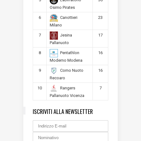
Osimo Pirates
6
23
Canottieri
Milano
7
17
Jesina
Pallanuoto
8
16
Pentathlon
Moderno Modena
9
16
Como Nuoto
Recoaro
10
7
Rangers
Pallanuoto Vicenza
ISCRIVITI ALLA NEWSLETTER