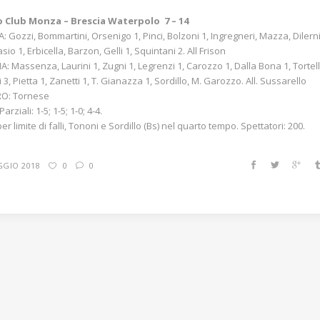
 Club Monza – Brescia Waterpolo 7 – 14
 Gozzi, Bommartini, Orsenigo 1, Pinci, Bolzoni 1, Ingregneri, Mazza, Dilerni
io 1, Erbicella, Barzon, Gelli 1, Squintani 2. All Frison
A: Massenza, Laurini 1, Zugni 1, Legrenzi 1, Carozzo 1, Dalla Bona 1, Tortelli
 3, Pietta 1, Zanetti 1, T. Gianazza 1, Sordillo, M. Garozzo. All. Sussarello
RO: Tornese
arziali: 1-5; 1-5; 1-0; 4-4.
per limite di falli, Tononi e Sordillo (Bs) nel quarto tempo. Spettatori: 200.
GGIO 2018
0
0