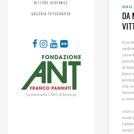
SETTORE GIOVANILE
SERIE
DA 
GALLERIA FOTOGRAFICA
VIT
Due te
sedice
casa d
panchi
di Ald
base i
punteg
che, i
favore
Sosteniamo l'ANT di Brescia
e cons
«Son s
modo p
l’arbit
innerv