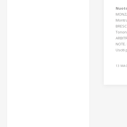
Nuoto
MONZA:
Montras
BRESCI
Tononi
ARBIT
NOTE. P
Usciti 
13 MA