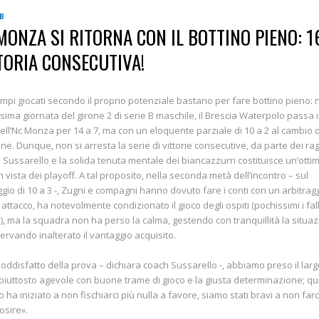
 B
MONZA SI RITORNA CON IL BOTTINO PIENO: 1
TORIA CONSECUTIVA!
mpi giocati secondo il proprio potenziale bastano per fare bottino pieno: 
sima giornata del girone 2 di serie B maschile, il Brescia Waterpolo passa 
ell’Nc Monza per 14 a 7, ma con un eloquente parziale di 10 a 2 al cambio d
ne. Dunque, non si arresta la serie di vittorie consecutive, da parte dei ra
o Sussarello e la solida tenuta mentale dei biancazzurri costituisce un’otti
n vista dei playoff. A tal proposito, nella seconda metà dell’incontro – sul
gio di 10 a 3 -, Zugni e compagni hanno dovuto fare i conti con un arbitrag
n attacco, ha notevolmente condizionato il gioco degli ospiti (pochissimi i fall
), ma la squadra non ha perso la calma, gestendo con tranquillità la situa
ervando inalterato il vantaggio acquisito.
oddisfatto della prova – dichiara coach Sussarello -, abbiamo preso il larg
iuttosto agevole con buone trame di gioco e la giusta determinazione; q
ro ha iniziato a non fischiarci più nulla a favore, siamo stati bravi a non farc
osire».