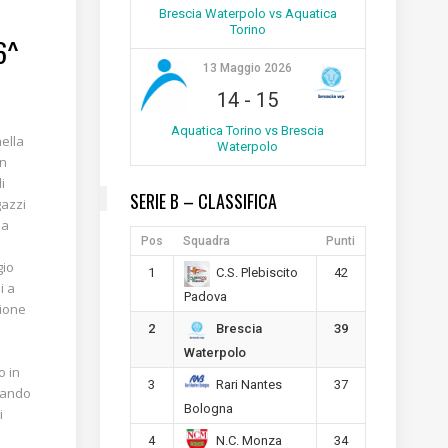
Brescia Waterpolo vs Aquatica
Torino
6^
13 Maggio 2026
14
-
15
Aquatica Torino vs Brescia
nella
Waterpolo
in
i
SERIE B – CLASSIFICA
gazzi
ma
Pos
Squadra
Punti
gio
1
42
C.S. Plebiscito
i a
Padova
zione
2
39
Brescia
Waterpolo
o in
3
37
Rari Nantes
uando
Bologna
i
4
34
N.C. Monza