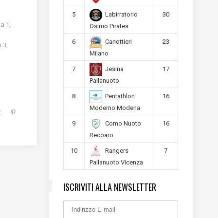
5
30
Labirratorio
a 1,
Osimo Pirates
6
23
Canottieri
 3,
Milano
7
17
Jesina
Pallanuoto
8
16
Pentathlon
Moderno Modena
9
16
Como Nuoto
Recoaro
10
7
Rangers
Pallanuoto Vicenza
ISCRIVITI ALLA NEWSLETTER