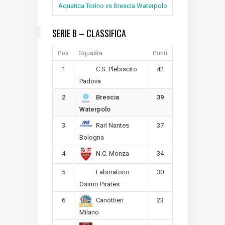
Aquatica Torino vs Brescia Waterpolo
SERIE B – CLASSIFICA
Pos
Squadra
Punti
1
42
C.S. Plebiscito
Padova
2
39
Brescia
Waterpolo
3
37
Rari Nantes
Bologna
4
34
N.C. Monza
5
30
Labirratorio
Osimo Pirates
6
23
Canottieri
Milano