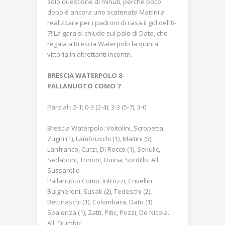
solo questione di minuti, perchè poco
dopo è ancora uno scatenato Maitini a
realizzare per i padroni di casa il gol dell’8-
7! La gara si chiude sul palo di Dato, che
regala a Brescia Waterpolo la quinta
vittoria in altrettanti incontri.
BRESCIA WATERPOLO 8
PALLANUOTO COMO 7
Parziali: 2-1; 0-3 (2-4); 3-3 (5-7); 3-0
Brescia Waterpolo: Voltolini, Scropetta,
Zugni (1), Lambruschi (1), Maitini (5),
Lanfranco, Curzi, Di Rocco (1), Sekulic,
Sedaboni, Tononi, Duina, Sordillo. All.
Sussarello
Pallanuoto Como: Introzzi, Crivellin,
Bulgheroni, Susak (2), Tedeschi (2),
Bettinaschi (1), Colombara, Dato (1),
Spalenza (1), Zatti, Pitic, Pozzi, De Nicola.
All. Trumbic