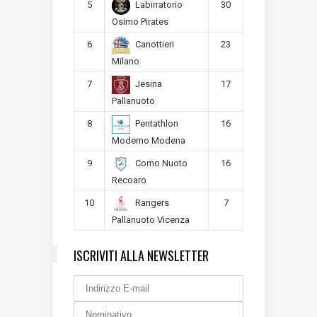
5
30
Labirratorio
Osimo Pirates
6
23
Canottieri
Milano
7
17
Jesina
Pallanuoto
8
16
Pentathlon
Moderno Modena
9
16
Como Nuoto
Recoaro
10
7
Rangers
Pallanuoto Vicenza
ISCRIVITI ALLA NEWSLETTER