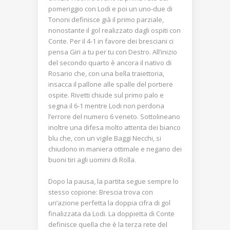
pomeriggio con Lodi e poi un uno-due di
Tononi definisce già il primo parziale,
nonostante il gol realizzato dagli ospiti con
Conte. Per il 4-1 in favore dei bresciani ci
pensa Giri a tu per tu con Destro. All’inizio
del secondo quarto è ancora il nativo di
Rosario che, con una bella traiettoria,
insacca il pallone alle spalle del portiere
ospite. Rivetti chiude sul primo palo e
segna il 6-1 mentre Lodi non perdona
l’errore del numero 6 veneto. Sottolineano
inoltre una difesa molto attenta dei bianco
blu che, con un vigile Baggi Necchi, si
chiudono in maniera ottimale e negano dei
buoni tiri agli uomini di Rolla.
Dopo la pausa, la partita segue sempre lo
stesso copione: Brescia trova con
un’azione perfetta la doppia cifra di gol
finalizzata da Lodi. La doppietta di Conte
definisce quella che è la terza rete del